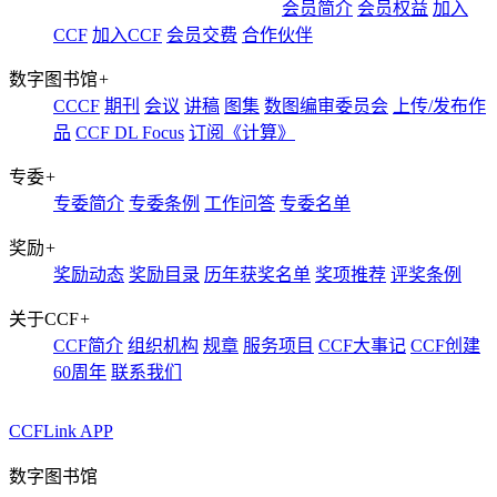
会员简介
会员权益
加入
CCF
加入CCF
会员交费
合作伙伴
数字图书馆
+
CCCF
期刊
会议
讲稿
图集
数图编审委员会
上传/发布作
品
CCF DL Focus
订阅《计算》
专委
+
专委简介
专委条例
工作问答
专委名单
奖励
+
奖励动态
奖励目录
历年获奖名单
奖项推荐
评奖条例
关于CCF
+
CCF简介
组织机构
规章
服务项目
CCF大事记
CCF创建
60周年
联系我们
CCFLink APP
数字图书馆