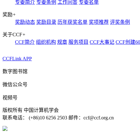
专委简介
专委条例
工作问答
专委名单
奖励
+
奖励动态
奖励目录
历年获奖名单
奖项推荐
评奖条例
关于CCF
+
CCF简介
组织机构
规章
服务项目
CCF大事记
CCF创建6
CCFLink APP
数字图书馆
微信公众号
视频号
版权所有 中国计算机学会
联系电话： (+86)10 6256 2503 邮件：ccf@ccf.org.cn
京公网安备 11010802032778号
京ICP备13000930号-4