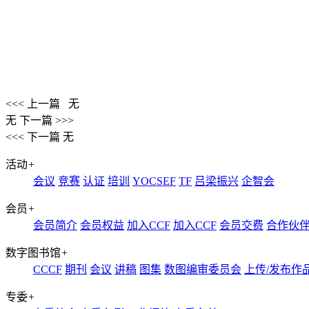
<<< 上一篇
无
无
下一篇 >>>
<<< 下一篇
无
活动
+
会议
竞赛
认证
培训
YOCSEF
TF
吕梁振兴
企智会
会员
+
会员简介
会员权益
加入CCF
加入CCF
会员交费
合作伙
数字图书馆
+
CCCF
期刊
会议
讲稿
图集
数图编审委员会
上传/发布作
专委
+