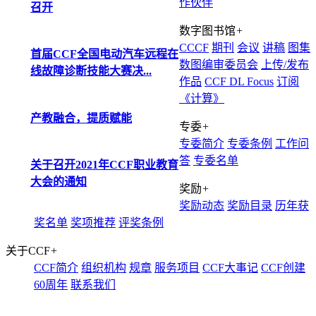
作伙伴
召开
数字图书馆
+
CCCF
期刊
会议
讲稿
图集
首届CCF全国电动汽车远程在
数图编审委员会
上传/发布
线故障诊断技能大赛决...
作品
CCF DL Focus
订阅
《计算》
产教融合，提质赋能
专委
+
专委简介
专委条例
工作问
答
专委名单
关于召开2021年CCF职业教育
大会的通知
奖励
+
奖励动态
奖励目录
历年获
奖名单
奖项推荐
评奖条例
关于CCF
+
CCF简介
组织机构
规章
服务项目
CCF大事记
CCF创建
60周年
联系我们