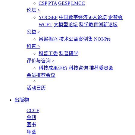
CSP
PTA
GESP
LMCC
论坛
>
YOCSEF
中国数字经济50人论坛
企智会
WCET
大模型论坛
科学教育创新论坛
公益
>
吕梁振兴
技术公益案例集
NOI-Pre
科普
>
科普工委
科普研学
评价与咨询
>
科技成果评价
科技咨询
推荐委员会
会员推荐会议
活动日历
出版物
CCCF
会刊
图书
年鉴