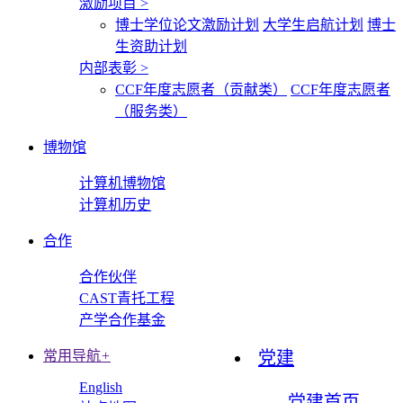
激励项目
>
博士学位论文激励计划
大学生启航计划
博士
生资助计划
内部表彰
>
CCF年度志愿者（贡献类）
CCF年度志愿者
（服务类）
博物馆
计算机博物馆
计算机历史
合作
合作伙伴
CAST青托工程
产学合作基金
常用导航
+
党建
English
党建首页