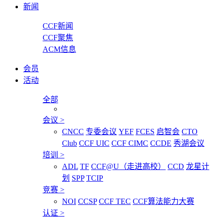
新闻
CCF新闻
CCF聚焦
ACM信息
会员
活动
全部
会议
>
CNCC
专委会议
YEF
FCES
启智会
CTO
Club
CCF UIC
CCF CIMC
CCDE
秀湖会议
培训
>
ADL
TF
CCF@U（走进高校）
CCD
龙星计
划
SPP
TCIP
竞赛
>
NOI
CCSP
CCF TEC
CCF算法能力大赛
认证
>