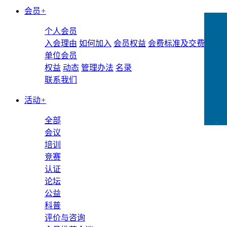
会员
+
个人会员
入会理由
如何加入
会员权益
会费标准及交费方式
单位会员
权益
动态
管理办法
名录
联系我们
活动
+
全部
CCFLink下载
会议
培训
竞赛
认证
论坛
公益
科普
评价与咨询