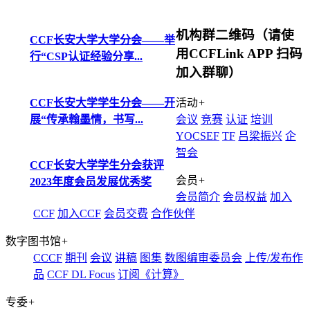
机构群二维码（请使
CCF长安大学大学分会——举
用CCFLink APP 扫码
行“CSP认证经验分享...
加入群聊）
CCF长安大学学生分会——开
活动
+
展“传承翰墨情，书写...
会议
竞赛
认证
培训
YOCSEF
TF
吕梁振兴
企
智会
CCF长安大学学生分会获评
会员
+
2023年度会员发展优秀奖
会员简介
会员权益
加入
CCF
加入CCF
会员交费
合作伙伴
数字图书馆
+
CCCF
期刊
会议
讲稿
图集
数图编审委员会
上传/发布作
品
CCF DL Focus
订阅《计算》
专委
+