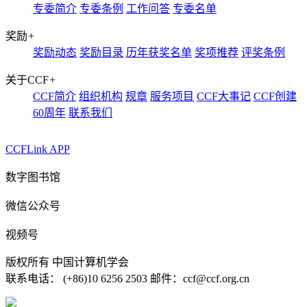
专委简介
专委条例
工作问答
专委名单
奖励
+
奖励动态
奖励目录
历年获奖名单
奖项推荐
评奖条例
关于CCF
+
CCF简介
组织机构
规章
服务项目
CCF大事记
CCF创建
60周年
联系我们
CCFLink APP
数字图书馆
微信公众号
视频号
版权所有 中国计算机学会
联系电话： (+86)10 6256 2503 邮件：ccf@ccf.org.cn
京公网安备 11010802032778号
京ICP备13000930号-4