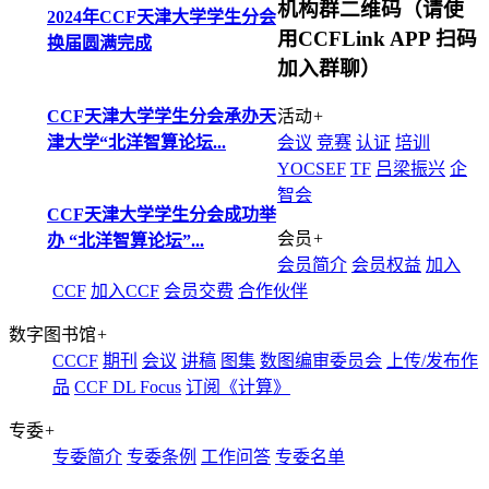
机构群二维码（请使
2024年CCF天津大学学生分会
用CCFLink APP 扫码
换届圆满完成
加入群聊）
CCF天津大学学生分会承办天
活动
+
津大学“北洋智算论坛...
会议
竞赛
认证
培训
YOCSEF
TF
吕梁振兴
企
智会
CCF天津大学学生分会成功举
会员
+
办 “北洋智算论坛”...
会员简介
会员权益
加入
CCF
加入CCF
会员交费
合作伙伴
数字图书馆
+
CCCF
期刊
会议
讲稿
图集
数图编审委员会
上传/发布作
品
CCF DL Focus
订阅《计算》
专委
+
专委简介
专委条例
工作问答
专委名单