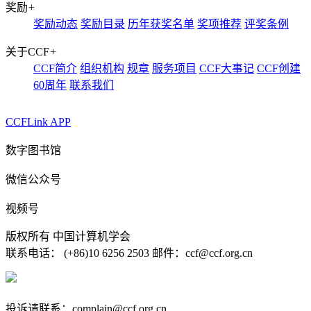
奖励
+
奖励动态
奖励目录
历年获奖名单
奖项推荐
评奖条例
关于CCF
+
CCF简介
组织机构
规章
服务项目
CCF大事记
CCF创建
60周年
联系我们
CCFLink APP
数字图书馆
微信公众号
视频号
版权所有 中国计算机学会
联系电话： (+86)10 6256 2503 邮件：ccf@ccf.org.cn
京公网安备 11010802032778号
京ICP备13000930号-4
投诉请联系：complain@ccf.org.cn