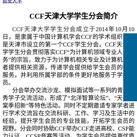
延安大学
CCF天津大学学生分会简介
CCF天津大学学生分会成立于
2014年10月10
日，
是
隶属于中国计算机学会
CCF的学术组织
，也
是天津市设立的第一个
C
CF
学生分会
。
CCF天津大
学学生分会贯彻落实CCF“为计算机领域专业人士服
务”的宗旨，致力于为计算机相关专业及计算机爱好
者提供相关资源，传递学会提供给学生会员的各种
服务，并利用所属
学部
的条件更好地服务于学生会
员。
分会举办交流沙龙、模拟面试等一系列的青年优
秀学子交流活动，形成了
“北洋智算论坛”、“天大海
CCFLink下载
棠季招新”等特色活动。同时不定期邀请专家学者进
行学术交流旨在交流科研、工作、学习及生活中的
经验，提升学生会员的专业技能，开拓学生会员的
视野。分会同时协助
CCF举办CCF走进高校、CSP能
力认证
、
CCSP竞赛等活动，为学生会员提供更优质