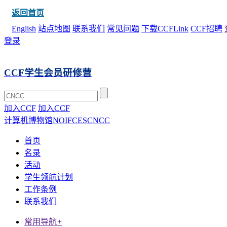
返回首页
English
站点地图
联系我们
常见问题
下载CCFLink
CCF招聘
登录
CCF学生会员研修营
加入CCF
加入CCF
计算机博物馆
NOI
FCES
CNCC
首页
名录
活动
学生领航计划
工作条例
联系我们
常用导航
+