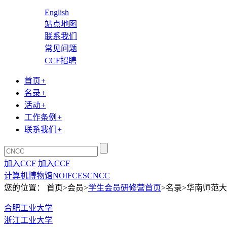
English
站点地图
联系我们
常见问题
CCF招聘
首页
+
名录
+
活动
+
工作条例
+
联系我们
+
加入CCF
加入CCF
计算机博物馆
NOI
FCES
CNCC
您的位置： 首页>会员>
学生会员研修营首页
>名录>华南师范
合肥工业大学
浙江工业大学