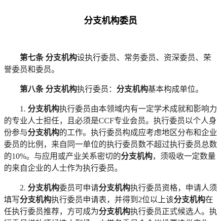
分支机构委员
第七条
分支机构
设执行委员、常务委员、资深委员、荣
誉委员和委员。
第八条
分支机构
执行委员：
分支机构
基本构成单位。
1.
分支机构
执行委员由本领域内有一定学术成就和影响力
的专业人士担任，且必须是
CCF专业会员。执行委员以个人身
份参与
分支机构
的工作。执行委员构成应考虑地区分布和企业
委员的比例，来自同一单位的执行委员数不超过执行委员总数
的
10%。与应用或产业关系密切的
分支机构
，须吸收一定数量
的来自企业的人士作为执行委员。
2.
分支机构
委员可申请
分支机构
执行委员资格，申请人须
填写
分支机构
执行委员申请表，并得到
2位以上该
分支机构
在
任执行委员推荐，方可成为
分支机构
执行委员正式候选人。执