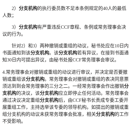
2）
分支机构
的执行委员数不足本条例规定的
40人的最低
人数；
3）
分支机构
有严重违反
CCF章程、条例或常务理事会决
议的行为。
针对
2）和3）两种撤销或重组的动议，秘书处应在10日内
书面通知到该
分支机构
。该
分支机构
若有异议，在接到书面通
知
30日内可提出异议，由秘书处报CCF常务理事会审议。
4.常务理事会对撤销或重组的动议进行审议，并决定是否要撤
销或重组该
分支机构
。常务理事会对撤销或重组的表决同意票
须达到到会常务理事的三分之二。一经常务理事会作出撤销
分
支机构
的决议，该
分支机构
应立即停止任何活动。常务理事会
通过决议决定重组
分支机构
后，由
CCF秘书长责成专委工委开
展重组工作，主持选举该专委的领导机构。如提出的撤销或重
组
分支机构
的动议未获常务理事会批准，相关
分支机构
的工作
不受影响。