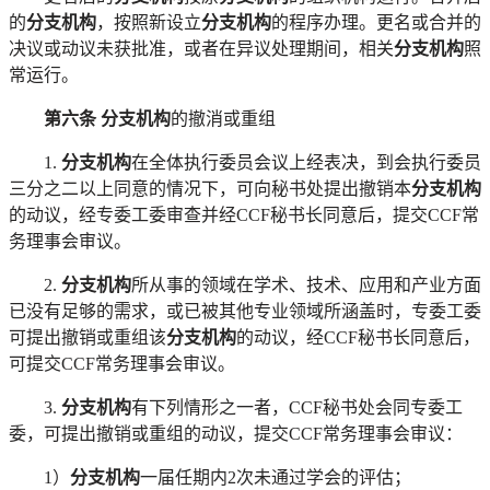
的
分支机构
，按照新设立
分支机构
的程序办理。更名或合并的
决议或动议未获批准，或者在异议处理期间，相关
分支机构
照
常运行。
第六条
分支机构
的撤消或重组
1.
分支机构
在全体执行委员会议上经表决，到会执行委员
三分之二以上同意的情况下，可向秘书处提出撤销本
分支机构
的动议，经专委工委审查并经
CCF秘书长同意后，提交CCF常
务理事会审议。
2.
分支机构
所从事的领域在学术、技术、应用和产业方面
已没有足够的需求，或已被其他专业领域所涵盖时，专委工委
可提出撤销或重组该
分支机构
的动议，经
CCF秘书长同意后，
可提交CCF常务理事会审议。
3.
分支机构
有下列情形之一者，
CCF秘书处会同专委工
委，可提出撤销或重组的动议，提交CCF常务理事会审议：
1）
分支机构
一届任期内
2次未通过学会的评估；