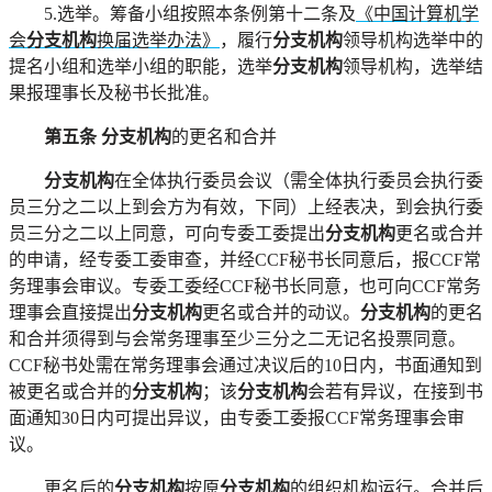
5.选举。筹备小组按照本条例第十二条及
《中国计算机学
会
分支机构
换届选举办法》
，履行
分支机构
领导机构选举中的
提名小组和选举小组的职能，选举
分支机构
领导机构，选举结
果报理事长及秘书长批准。
第五条
分支机构
的更名和合并
分支机构
在全体执行委员会议（需全体执行委员会执行委
员三分之二以上到会方为有效，下同）上经表决，到会执行委
员三分之二以上同意，可向专委工委提出
分支机构
更名或合并
的申请，经专委工委审查，并经
CCF秘书长同意后，报CCF常
务理事会审议。专委工委经CCF秘书长同意，也可向CCF常务
理事会直接提出
分支机构
更名或合并的动议。
分支机构
的更名
和合并须得到与会常务理事至少三分之二无记名投票同意。
CCF秘书处需在常务理事会通过决议后的10日内，书面通知到
被更名或合并的
分支机构
；该
分支机构
会若有异议，在接到书
面通知
30日内可提出异议，由专委工委报CCF常务理事会审
议。
更名后的
分支机构
按原
分支机构
的组织机构运行。合并后