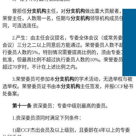
曾担任
分支机构
主任，对
分支机构
做出重大贡献者，可设
荣誉主任，人数限一名，任期与
分支机构
领导机构成员任期相
同，可连选连任。
2.产生：由主任会议提名，专委全体会议（或常务委员会
会议）三分之二以上同意后方能通过。荣誉委员人数不超过执
行委员人数的5%，特别情况需要提高比例的，须由专委工委
批准，但最高比例不超过执行委员人数的10%。荣誉委员年龄
超过70岁时，不计在上述比例之内。
CCFLink下载
3.荣誉委员可参加本
分支机构
的学术活动，无选举权与被
选举权。荣誉委员证书由本
分支机构
主任签发，并报
CCF秘书
处备案。
第十一条
资深委员：专委中级别最高的委员。
1.资深委员须同时满足下列条件：
1)是CCF杰出会员及以上级别，且委龄在4年以上的专委