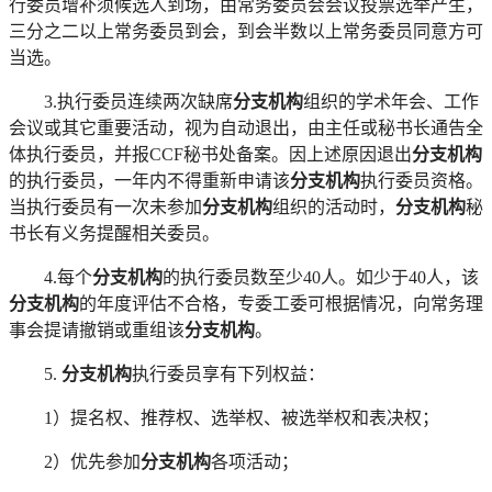
行委员增补须候选人到场，由常务委员会会议投票选举产生，
三分之二以上常务委员到会，到会半数以上常务委员同意方可
当选。
3.执行委员连续两次缺席
分支机构
组织的学术年会、工作
会议或其它重要活动，视为自动退出，由主任或秘书长通告全
体执行委员，并报
CCF秘书处备案。因上述原因退出
分支机构
的执行委员，一年内不得重新申请该
分支机构
执行委员资格。
当执行委员有一次未参加
分支机构
组织的活动时，
分支机构
秘
书长有义务提醒相关委员。
4.每个
分支机构
的执行委员数至少
40人。如少于40人，该
分支机构
的年度评估不合格，专委工委可根据情况，向常务理
事会提请撤销或重组该
分支机构
。
5.
分支机构
执行委员享有下列权益：
1）提名权、推荐权、选举权、被选举权和表决权；
2）优先参加
分支机构
各项活动；