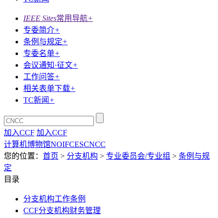
IEEE Sites
常用导航
+
专委简介
+
条例与规定
+
专委名单
+
会议通知·征文
+
工作问答
+
相关表单下载
+
TC新闻
+
加入CCF
加入CCF
计算机博物馆
NOI
FCES
CNCC
您的位置：
首页
>
分支机构
>
专业委员会/专业组
>
条例与规
定
目录
分支机构工作条例
CCF分支机构财务管理