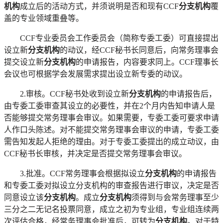
机构
成立后的活动方式，并须说明是否和现有
CCF
分支机构
覆
盖的专业领域重叠等。
CCF专业委员会工作委员会（简称专委工委）可直接提出
设立新
分支机构
的动议，经
CCF秘书长同意后，向常务理事会
提交设立新
分支机构
的申请报告，内容要求同上。
CCF理事长
会议也可根据学会发展需求提出设立新专委的动议。
2.审核。CCF秘书处收到设立新
分支机构
的申请报告后，
由专委工委审查其设立的必要性，并在
2个月内告知申请人是
否能够提交常务理事会审议。如果需要，专委工委可要求申请
人作口头陈述。对不能提交常务理事会审议的申请，专委工委
需告知发起人拒绝的理由。对于专委工委提出的成立动议，由
CCF秘书长审核，并决定是否提交常务理事会审议。
3.批准。CCF常务理事会根据拟设立
分支机构
的申请报告
和专委工委对拟设立
分支机构
的审查报告进行审议，决定是否
同意设立该
分支机构
。成立
分支机构
须得到与会常务理事至少
三分之二无记名投票同意，成立之初为专业组，专业组连续两
次评估合格，经常务理事会批准后，可转为
分支机构
。对于特