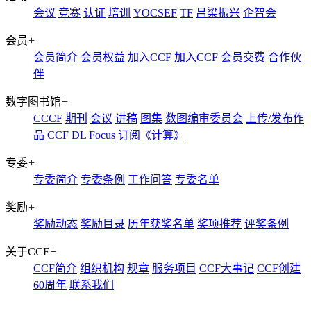
会议
竞赛
认证
培训
YOCSEF
TF
吕梁振兴
企智会
会员
+
会员简介
会员权益
加入CCF
加入CCF
会员交费
合作伙
伴
数字图书馆
+
CCCF
期刊
会议
讲稿
图集
数图编审委员会
上传/发布作
品
CCF DL Focus
订阅《计算》
专委
+
专委简介
专委条例
工作问答
专委名单
奖励
+
奖励动态
奖励目录
历年获奖名单
奖项推荐
评奖条例
关于CCF
+
CCF简介
组织机构
规章
服务项目
CCF大事记
CCF创建
60周年
联系我们