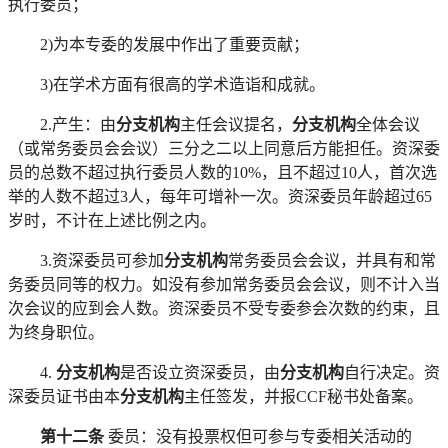
执行委员；
2)为本专委的发展中作出了重要贡献；
3)在学术方面有很高的学术造诣和成就。
2.产生：由
分支机构
主任会议提名，
分支机构
全体会议
（或常务委员会会议）三分之二以上同意后方能担任。资深委
员的总数不超过执行委员人数的
10%，且不超过10人，首次选
举的人数不超过3人，每年可增补一次。资深委员年龄超过65
岁时，不计在上述比例之内。
3.资深委员可参加
分支机构
常务委员会会议，并具有和常
务委员同等的权力。如没有参加常务委员会会议，则不计入当
次会议的应到会人数。资深委员不受专委参会次数的约束，且
为终身职位。
4.
分支机构
是否设立资深委员，由
分支机构
自行决定。资
深委员证书由本
分支机构
主任签发，并报
CCF秘书处备案。
第十二条
委员：没有投票权但可参与专委相关活动的