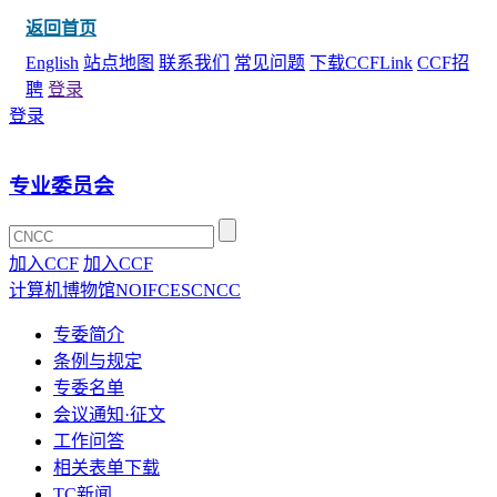
返回首页
English
站点地图
联系我们
常见问题
下载CCFLink
CCF招
聘
登录
登录
专业委员会
加入CCF
加入CCF
计算机博物馆
NOI
FCES
CNCC
专委简介
条例与规定
专委名单
会议通知·征文
工作问答
相关表单下载
TC新闻