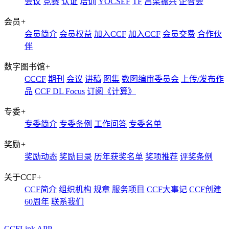
会议
竞赛
认证
培训
YOCSEF
TF
吕梁振兴
企智会
会员
+
会员简介
会员权益
加入CCF
加入CCF
会员交费
合作伙
伴
数字图书馆
+
CCCF
期刊
会议
讲稿
图集
数图编审委员会
上传/发布作
品
CCF DL Focus
订阅《计算》
专委
+
专委简介
专委条例
工作问答
专委名单
奖励
+
奖励动态
奖励目录
历年获奖名单
奖项推荐
评奖条例
关于CCF
+
CCF简介
组织机构
规章
服务项目
CCF大事记
CCF创建
60周年
联系我们
CCFLink APP