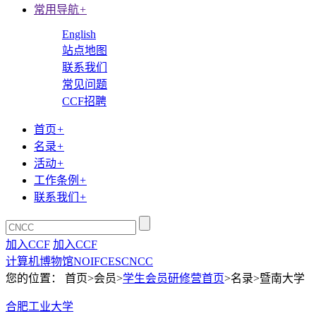
常用导航
+
English
站点地图
联系我们
常见问题
CCF招聘
首页
+
名录
+
活动
+
工作条例
+
联系我们
+
加入CCF
加入CCF
计算机博物馆
NOI
FCES
CNCC
您的位置： 首页>会员>
学生会员研修营首页
>名录>暨南大学
合肥工业大学