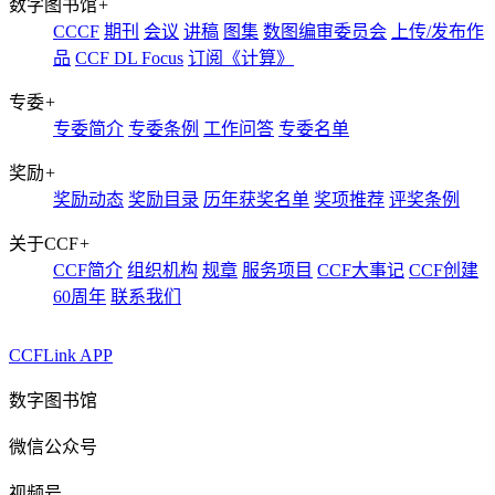
数字图书馆
+
CCCF
期刊
会议
讲稿
图集
数图编审委员会
上传/发布作
品
CCF DL Focus
订阅《计算》
专委
+
专委简介
专委条例
工作问答
专委名单
奖励
+
奖励动态
奖励目录
历年获奖名单
奖项推荐
评奖条例
关于CCF
+
CCF简介
组织机构
规章
服务项目
CCF大事记
CCF创建
60周年
联系我们
CCFLink APP
数字图书馆
微信公众号
视频号