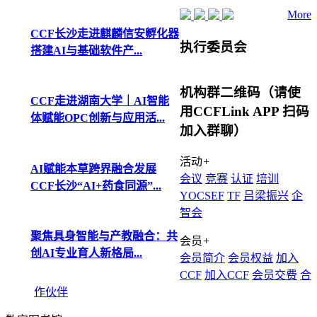
More
CCF长沙走进麒麟信安孵化器
执行委员会
搭建AI与基础软件产...
机构群二维码（请使
CCF走进湖南大学｜AI智能
用CCFLink APP 扫码
体赋能OPC创新与应用活...
加入群聊）
活动
+
AI赋能本草跨界融合发展
会议
竞赛
认证
培训
CCF长沙“AI+药食同源”...
YOCSEF
TF
吕梁振兴
企
智会
聚焦具身智能与产教融合：共
会员
+
创AI专业育人新格局...
会员简介
会员权益
加入
CCF
加入CCF
会员交费
合
作伙伴