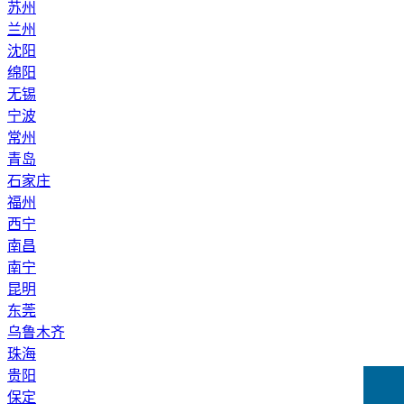
苏州
兰州
沈阳
绵阳
无锡
宁波
常州
青岛
石家庄
福州
西宁
南昌
南宁
昆明
东莞
乌鲁木齐
珠海
贵阳
保定