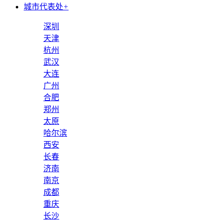
城市代表处
+
深圳
天津
杭州
武汉
大连
广州
合肥
郑州
太原
哈尔滨
西安
长春
济南
南京
成都
重庆
长沙