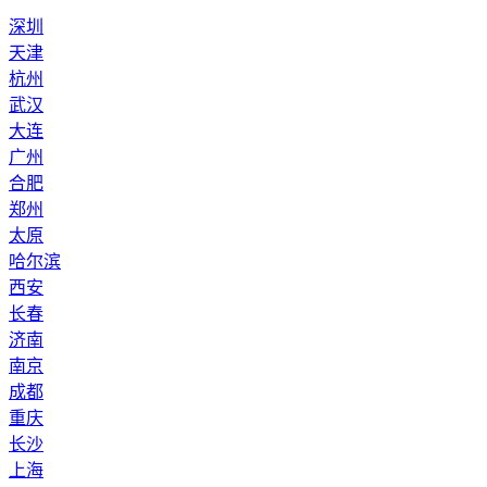
深圳
天津
杭州
武汉
大连
广州
合肥
郑州
太原
哈尔滨
西安
长春
济南
南京
成都
重庆
长沙
上海