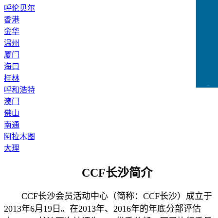
呼伦贝尔
香港
金华
温州
厦门
海口
桂林
CCFLink下载
呼和浩特
澳门
佛山
南通
阿拉木图
大理
CCF长沙
简介
CCF长沙会员活动中心（简称：CCF长沙）成立于
2013年6月19日。在2013年、2016年的年底分部评估