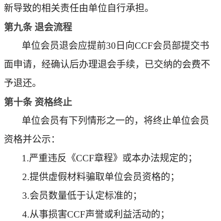
新导致的相关责任由单位自行承担。
第
九
条
退会流程
单位会员退会应提前
30日向CCF会员部提交书
面申请，经确认后办理退会手续，已
交
纳的会费不
予退还。
第十条
资格终止
单位会员有下列情形之一的，将
终止单位会员
资格
并公示：
1.
严重违反《
CCF章程》或本办法规定的；
2.
提供虚假材料骗取
单位
会员资格的；
3.会员数量低于认定标准的；
4.
从事损害
CCF声誉或利益活动的；