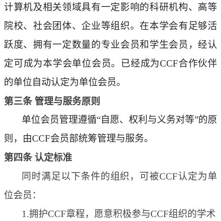
计算机及相关领域具有一定影响的科研机构、高等
院校、社会团体
、
企业
等组织。在
本
学会有足够活
跃度、拥有一定数量的
专业
会员和学生会员，经认
定可成为本学会单位会员。
已经成为
CCF合作伙伴
的单位自动认定为单位会员。
第三条
管理
与服务
原则
单位会员管理遵循
“自愿、权利与义务对等”的原
则，由CCF会员部统
筹
管理
与服务
。
第四条
认定标准
同时满足以下条件的组织，可被
CCF认定为单
位会员：
1.
拥护
CCF章程，
愿意积极参与
CCF组织的学术