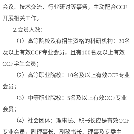
会议、技术交流、行业研讨等事务，主动配合CCF
开展相关工作
。
2.会员人数：
（
1）高等院校及有招生资格的科研机构：
20名
及以上有效
CCF
专业
会员，且
有
100名及以上有效
CCF
学生会员
；
（2）
高等职业院校：
1
0名及以上有效
CCF
专业
会员
；
（3）
中等职业院校：
5
名及以上有效
CCF
专业
会员
；
（4）
社会团体：理事长、秘书长应是有效
CCF
专业会员，副理事长、副秘书长、理事及专委主