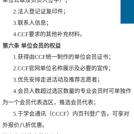
单位公章
及负责人签字
）
；
2.法人登记证复印件
；
3.联系人信息；
CCFLink下载
4.CCF要求的其他补充材料。
第
六
条
单位会员的权益
1.获得由CCF统一制作的单位会员证书；
2.CCF官网单位名称展示及必要的宣传；
3.优先安排走进活动及推荐志愿者；
4.会员人数超过选区数量的专业会员时可单独作
为一个会员代表选区，推选会员代表
；
5.
于学会通讯
（
CCCF）
内页刊登广告，可享对
外报价八折优惠
。