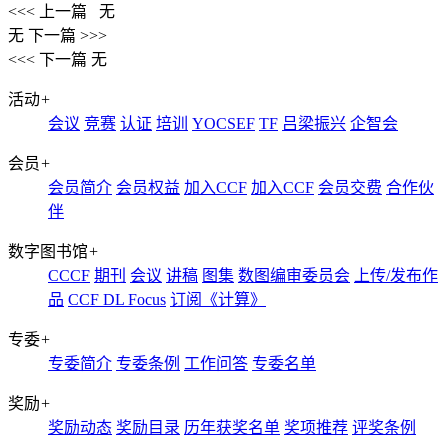
<<< 上一篇
无
无
下一篇 >>>
<<< 下一篇
无
活动
+
会议
竞赛
认证
培训
YOCSEF
TF
吕梁振兴
企智会
会员
+
会员简介
会员权益
加入CCF
加入CCF
会员交费
合作伙
伴
数字图书馆
+
CCCF
期刊
会议
讲稿
图集
数图编审委员会
上传/发布作
品
CCF DL Focus
订阅《计算》
专委
+
专委简介
专委条例
工作问答
专委名单
奖励
+
奖励动态
奖励目录
历年获奖名单
奖项推荐
评奖条例