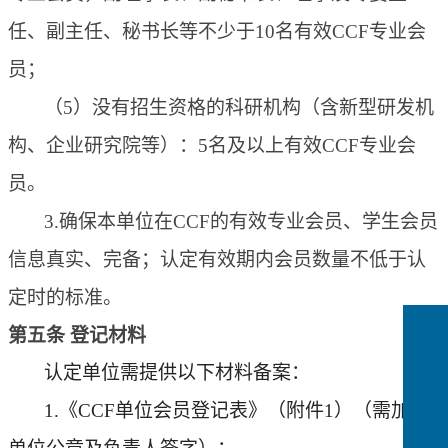
任、副主任、秘书长等不少于10名有效CCF专业会
员；
（5）
没有招生资格的科研机构（含新型研发机
构、企业研究院等）：
5
名及以上有效
CCF
专业会
员
。
3.
确保本单位在
CCF的有效专业会员、学生会员
信息真实、完备；认定有效期内
会员数量不低于
认
定时的标准。
第
五
条
登记
材料
认定
单位需
提供
以下材料
备案
：
1.
《
CCF单位会员
登记表
》
（附件
1）
（需加盖