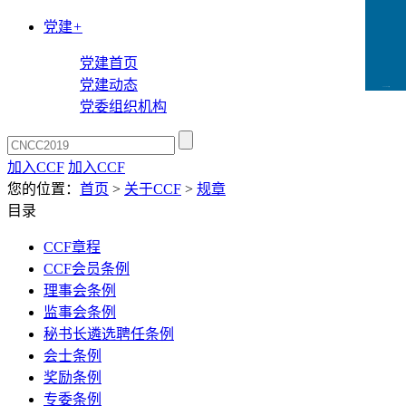
党建
+
党建首页
党建动态
CCFLink下载
党委组织机构
加入CCF
加入CCF
您的位置：
首页
>
关于CCF
>
规章
目录
CCF章程
CCF会员条例
理事会条例
监事会条例
秘书长遴选聘任条例
会士条例
奖励条例
专委条例