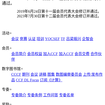
通过。
2019年6月24日第十一届会员代表大会修订并通过。
2023年7月30日第十二届会员代表大会修订并通过。
活动
+
会议
竞赛
认证
培训
YOCSEF
TF
吕梁振兴
企智会
会员
+
会员简介
会员权益
加入CCF
加入CCF
会员交费
合作伙
伴
数字图书馆
+
CCCF
期刊
会议
讲稿
图集
数图编审委员会
上传/发布作
品
CCF DL Focus
订阅《计算》
专委
+
专委简介
专委条例
工作问答
专委名单
奖励
+