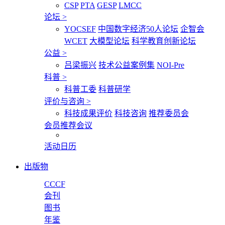
CSP
PTA
GESP
LMCC
论坛
>
YOCSEF
中国数字经济50人论坛
企智会
WCET
大模型论坛
科学教育创新论坛
公益
>
吕梁振兴
技术公益案例集
NOI-Pre
科普
>
科普工委
科普研学
评价与咨询
>
科技成果评价
科技咨询
推荐委员会
会员推荐会议
活动日历
出版物
CCCF
会刊
图书
年鉴