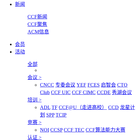
新闻
CCF新闻
CCF聚焦
ACM信息
会员
活动
全部
会议
>
CNCC
专委会议
YEF
FCES
启智会
CTO
Club
CCF UIC
CCF CIMC
CCDE
秀湖会议
培训
>
ADL
TF
CCF@U（走进高校）
CCD
龙星计
划
SPP
TCIP
竞赛
>
NOI
CCSP
CCF TEC
CCF算法能力大赛
认证
>