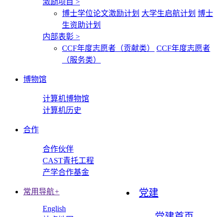
激励项目
>
博士学位论文激励计划
大学生启航计划
博士
生资助计划
内部表彰
>
CCF年度志愿者（贡献类）
CCF年度志愿者
（服务类）
博物馆
计算机博物馆
计算机历史
合作
合作伙伴
CAST青托工程
产学合作基金
常用导航
+
党建
English
党建首页