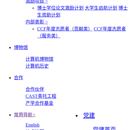
激励项目
>
博士学位论文激励计划
大学生启航计划
博士
生资助计划
内部表彰
>
CCF年度志愿者（贡献类）
CCF年度志愿者
（服务类）
博物馆
计算机博物馆
计算机历史
合作
合作伙伴
CAST青托工程
产学合作基金
常用导航
+
党建
English
党建首页