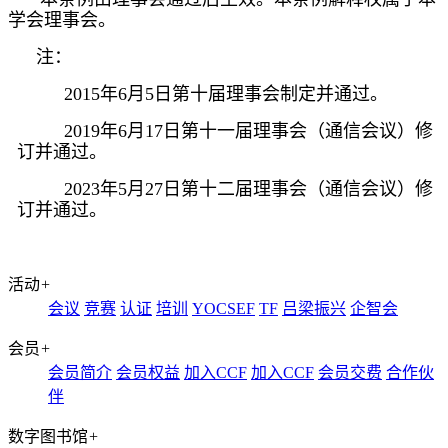
学会理事会。
注：
2015
年
6
月
5
日第十届理事会制定并通过。
2019
年
6
月
17
日第十一届理事会（通信会议）修
订并通过。
2023
年
5
月
27
日第十二届理事会（通信会议）修
订并通过。
活动
+
会议
竞赛
认证
培训
YOCSEF
TF
吕梁振兴
企智会
会员
+
会员简介
会员权益
加入CCF
加入CCF
会员交费
合作伙
伴
数字图书馆
+