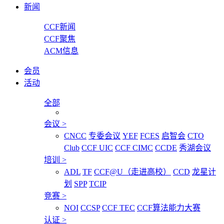
新闻
CCF新闻
CCF聚焦
ACM信息
会员
活动
全部
会议
>
CNCC
专委会议
YEF
FCES
启智会
CTO
Club
CCF UIC
CCF CIMC
CCDE
秀湖会议
培训
>
ADL
TF
CCF@U（走进高校）
CCD
龙星计
划
SPP
TCIP
竞赛
>
NOI
CCSP
CCF TEC
CCF算法能力大赛
认证
>