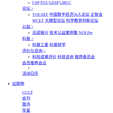
CSP
PTA
GESP
LMCC
论坛
>
YOCSEF
中国数字经济50人论坛
企智会
WCET
大模型论坛
科学教育创新论坛
公益
>
吕梁振兴
技术公益案例集
NOI-Pre
科普
>
科普工委
科普研学
评价与咨询
>
科技成果评价
科技咨询
推荐委员会
会员推荐会议
活动日历
出版物
CCCF
会刊
图书
年鉴