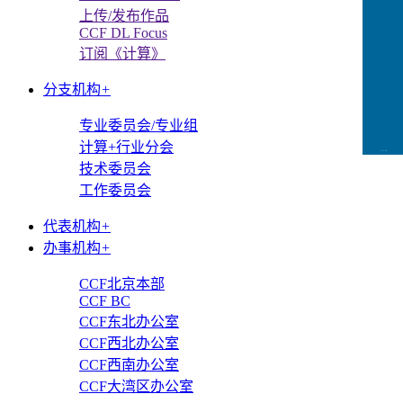
上传/发布作品
CCF DL Focus
订阅《计算》
分支机构
+
专业委员会/专业组
计算+行业分会
CCFLink下载
技术委员会
工作委员会
代表机构
+
办事机构
+
CCF北京本部
CCF BC
CCF东北办公室
CCF西北办公室
CCF西南办公室
CCF大湾区办公室