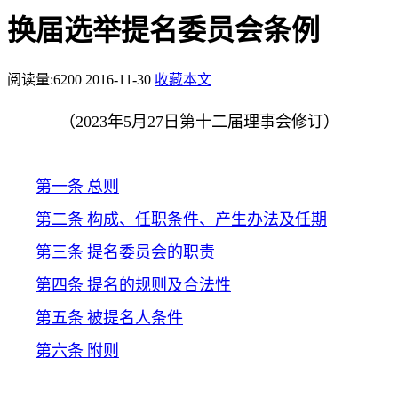
换届选举提名委员会条例
阅读量:
6200
2016-11-30
收藏本文
（
2023
年
5
月
27
日第十二届理事会修订
）
第一条
总则
第二条
构成、任职条件、产生办法及任期
第三条
提名委员会的职责
第四条
提名的规则及合法性
第五条
被提名人条件
第六条
附则