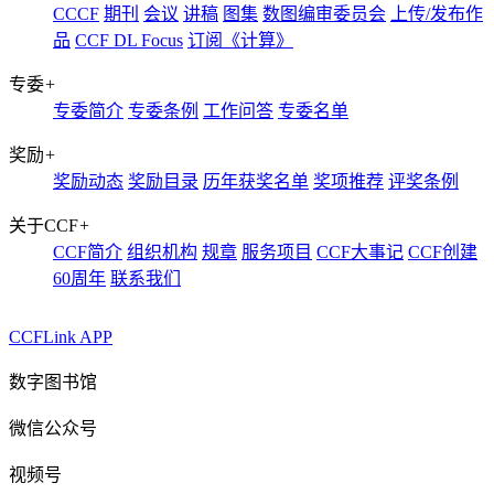
CCCF
期刊
会议
讲稿
图集
数图编审委员会
上传/发布作
品
CCF DL Focus
订阅《计算》
专委
+
专委简介
专委条例
工作问答
专委名单
奖励
+
奖励动态
奖励目录
历年获奖名单
奖项推荐
评奖条例
关于CCF
+
CCF简介
组织机构
规章
服务项目
CCF大事记
CCF创建
60周年
联系我们
CCFLink APP
数字图书馆
微信公众号
视频号