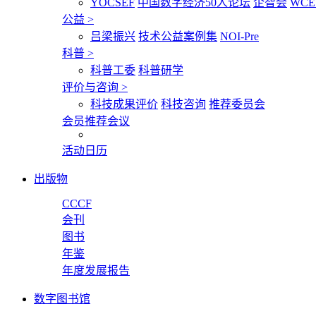
YOCSEF
中国数字经济50人论坛
企智会
WCE
公益
>
吕梁振兴
技术公益案例集
NOI-Pre
科普
>
科普工委
科普研学
评价与咨询
>
科技成果评价
科技咨询
推荐委员会
会员推荐会议
活动日历
出版物
CCCF
会刊
图书
年鉴
年度发展报告
数字图书馆