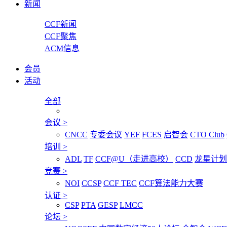
新闻
CCF新闻
CCF聚焦
ACM信息
会员
活动
全部
会议
>
CNCC
专委会议
YEF
FCES
启智会
CTO Club
培训
>
ADL
TF
CCF@U（走进高校）
CCD
龙星计划
竞赛
>
NOI
CCSP
CCF TEC
CCF算法能力大赛
认证
>
CSP
PTA
GESP
LMCC
论坛
>