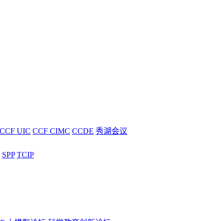
CCF UIC
CCF CIMC
CCDE
秀湖会议
SPP
TCIP