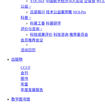
YOCSEF
中国数字经济50人论坛
企智会
WCE
公益
>
吕梁振兴
技术公益案例集
NOI-Pre
科普
>
科普工委
科普研学
评价与咨询
>
科技成果评价
科技咨询
推荐委员会
会员推荐会议
活动日历
出版物
CCCF
会刊
图书
年鉴
年度发展报告
数字图书馆