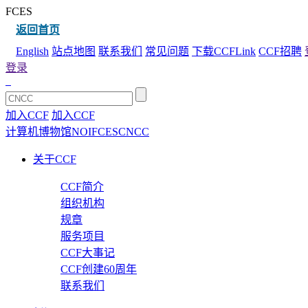
FCES
返回首页
English
站点地图
联系我们
常见问题
下载CCFLink
CCF招聘
登录
加入CCF
加入CCF
计算机博物馆
NOI
FCES
CNCC
关于CCF
CCF简介
组织机构
规章
服务项目
CCF大事记
CCF创建60周年
联系我们