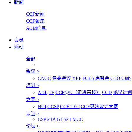
新闻
CCF新闻
CCF聚焦
ACM信息
会员
活动
全部
会议
>
CNCC
专委会议
YEF
FCES
启智会
CTO Club
培训
>
ADL
TF
CCF@U（走进高校）
CCD
龙星计划
竞赛
>
NOI
CCSP
CCF TEC
CCF算法能力大赛
认证
>
CSP
PTA
GESP
LMCC
论坛
>