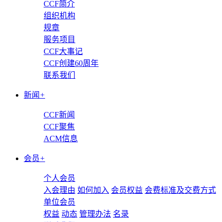
CCF简介
组织机构
规章
服务项目
CCF大事记
CCF创建60周年
联系我们
新闻
+
CCF新闻
CCF聚焦
ACM信息
会员
+
个人会员
入会理由
如何加入
会员权益
会费标准及交费方式
单位会员
权益
动态
管理办法
名录