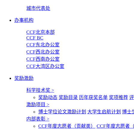
城市代表处
办事机构
CCF北京本部
CCF BC
CCF东北办公室
CCF西北办公室
CCF西南办公室
CCF大湾区办公室
奖励激励
科学技术奖
>
奖励动态
奖励目录
历年获奖名单
奖项推荐
评
激励项目
>
博士学位论文激励计划
大学生启航计划
博士
内部表彰
>
CCF年度志愿者（贡献类）
CCF年度志愿者