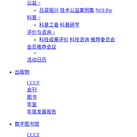
公益
>
吕梁振兴
技术公益案例集
NOI-Pre
科普
>
科普工委
科普研学
评价与咨询
>
科技成果评价
科技咨询
推荐委员会
会员推荐会议
活动日历
出版物
CCCF
会刊
图书
年鉴
年度发展报告
数字图书馆
CCCF