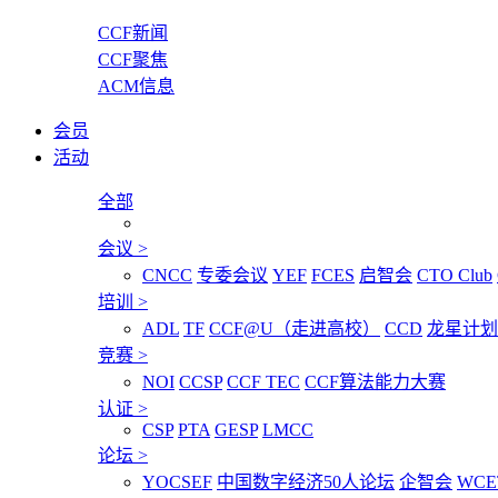
CCF新闻
CCF聚焦
ACM信息
会员
活动
全部
会议
>
CNCC
专委会议
YEF
FCES
启智会
CTO Club
培训
>
ADL
TF
CCF@U（走进高校）
CCD
龙星计划
竞赛
>
NOI
CCSP
CCF TEC
CCF算法能力大赛
认证
>
CSP
PTA
GESP
LMCC
论坛
>
YOCSEF
中国数字经济50人论坛
企智会
WCE