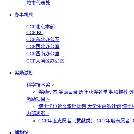
城市代表处
办事机构
CCF北京本部
CCF BC
CCF东北办公室
CCF西北办公室
CCF西南办公室
CCF大湾区办公室
奖励激励
科学技术奖
>
奖励动态
奖励目录
历年获奖名单
奖项推荐
评
激励项目
>
博士学位论文激励计划
大学生启航计划
博士
内部表彰
>
CCF年度志愿者（贡献类）
CCF年度志愿者
博物馆