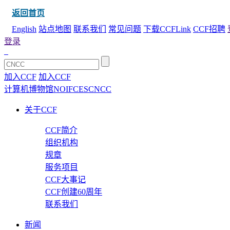
返回首页
English
站点地图
联系我们
常见问题
下载CCFLink
CCF招聘
登录
加入CCF
加入CCF
计算机博物馆
NOI
FCES
CNCC
关于CCF
CCF简介
组织机构
规章
服务项目
CCF大事记
CCF创建60周年
联系我们
新闻