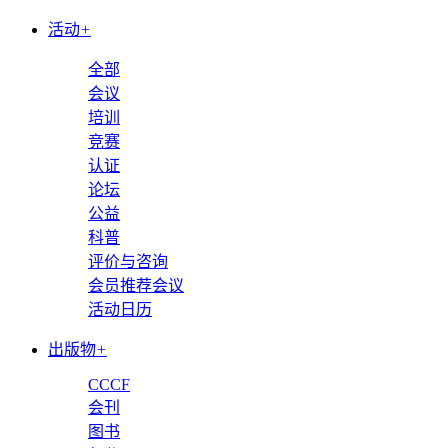
活动
+
全部
会议
培训
竞赛
认证
论坛
公益
科普
评价与咨询
会员推荐会议
活动日历
出版物
+
CCCF
会刊
图书