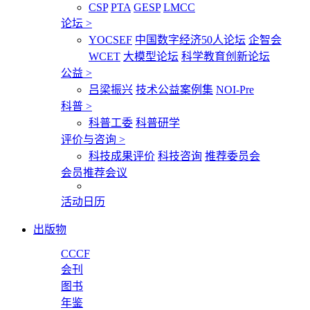
CSP
PTA
GESP
LMCC
论坛
>
YOCSEF
中国数字经济50人论坛
企智会
WCET
大模型论坛
科学教育创新论坛
公益
>
吕梁振兴
技术公益案例集
NOI-Pre
科普
>
科普工委
科普研学
评价与咨询
>
科技成果评价
科技咨询
推荐委员会
会员推荐会议
活动日历
出版物
CCCF
会刊
图书
年鉴