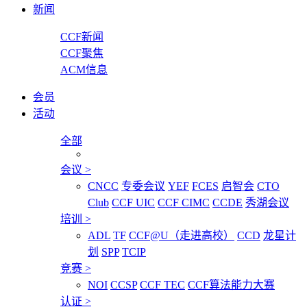
新闻
CCF新闻
CCF聚焦
ACM信息
会员
活动
全部
会议
>
CNCC
专委会议
YEF
FCES
启智会
CTO
Club
CCF UIC
CCF CIMC
CCDE
秀湖会议
培训
>
ADL
TF
CCF@U（走进高校）
CCD
龙星计
划
SPP
TCIP
竞赛
>
NOI
CCSP
CCF TEC
CCF算法能力大赛
认证
>