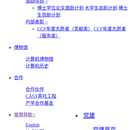
激励项目
>
博士学位论文激励计划
大学生启航计划
博士
生资助计划
内部表彰
>
CCF年度志愿者（贡献类）
CCF年度志愿者
（服务类）
博物馆
计算机博物馆
计算机历史
合作
合作伙伴
CAST青托工程
产学合作基金
常用导航
+
党建
English
党建首页