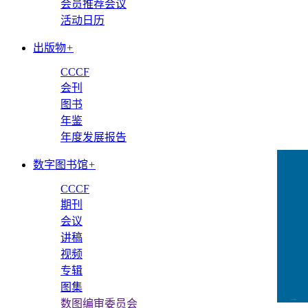
会员推荐会议
活动日历
出版物
+
CCCF
会刊
图书
年鉴
年度发展报告
数字图书馆
+
CCCF
期刊
会议
讲稿
视频
专辑
图集
数图编审委员会
CCFLink下载