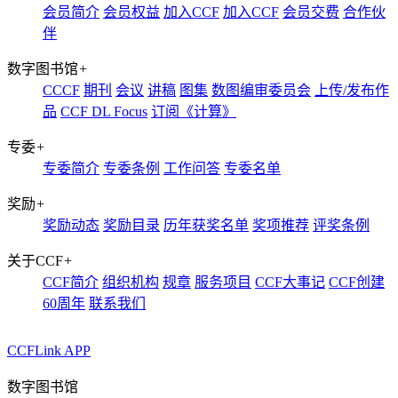
会员简介
会员权益
加入CCF
加入CCF
会员交费
合作伙
伴
数字图书馆
+
CCCF
期刊
会议
讲稿
图集
数图编审委员会
上传/发布作
品
CCF DL Focus
订阅《计算》
专委
+
专委简介
专委条例
工作问答
专委名单
奖励
+
奖励动态
奖励目录
历年获奖名单
奖项推荐
评奖条例
关于CCF
+
CCF简介
组织机构
规章
服务项目
CCF大事记
CCF创建
60周年
联系我们
CCFLink APP
数字图书馆