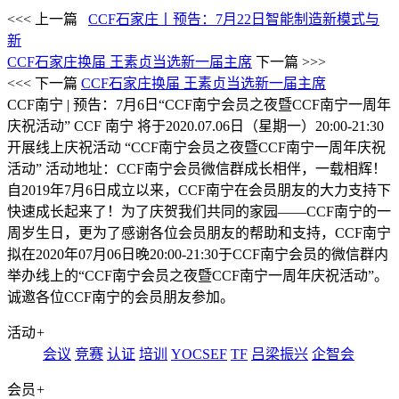
<<< 上一篇
CCF石家庄丨预告：7月22日智能制造新模式与
新
CCF石家庄换届 王素贞当选新一届主席
下一篇 >>>
<<< 下一篇
CCF石家庄换届 王素贞当选新一届主席
CCF南宁 | 预告：7月6日“CCF南宁会员之夜暨CCF南宁一周年
庆祝活动”
CCF 南宁 将于2020.07.06日（星期一）20:00-21:30
开展线上庆祝活动 “CCF南宁会员之夜暨CCF南宁一周年庆祝
活动”‍ 活动地址：CCF南宁会员微信群​ 成长相伴，一载相辉！
自2019年7月6日成立以来，CCF南宁在会员朋友的大力支持下
快速成长起来了！为了庆贺我们共同的家园——CCF南宁的一
周岁生日，更为了感谢各位会员朋友的帮助和支持，CCF南宁
拟在2020年07月06日晚20:00-21:30于CCF南宁会员的微信群内
举办线上的“CCF南宁会员之夜暨CCF南宁一周年庆祝活动”。
诚邀各位CCF南宁的会员朋友参加。
活动
+
会议
竞赛
认证
培训
YOCSEF
TF
吕梁振兴
企智会
会员
+