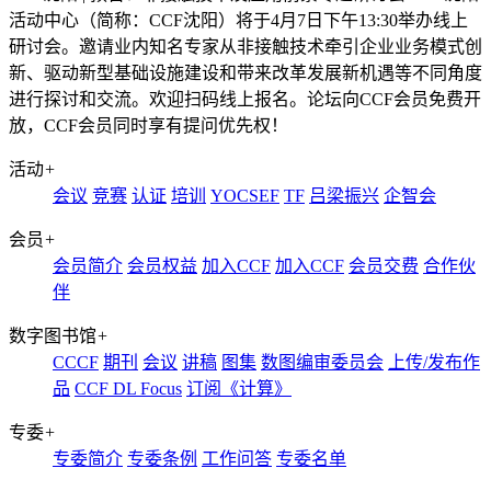
活动中心（简称：CCF沈阳）将于4月7日下午13:30举办线上
研讨会。邀请业内知名专家从非接触技术牵引企业业务模式创
新、驱动新型基础设施建设和带来改革发展新机遇等不同角度
进行探讨和交流。欢迎扫码线上报名。论坛向CCF会员免费开
放，CCF会员同时享有提问优先权！
活动
+
会议
竞赛
认证
培训
YOCSEF
TF
吕梁振兴
企智会
会员
+
会员简介
会员权益
加入CCF
加入CCF
会员交费
合作伙
伴
数字图书馆
+
CCCF
期刊
会议
讲稿
图集
数图编审委员会
上传/发布作
品
CCF DL Focus
订阅《计算》
专委
+
专委简介
专委条例
工作问答
专委名单