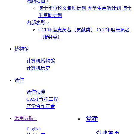
激励项目
>
博士学位论文激励计划
大学生启航计划
博士
生资助计划
内部表彰
>
CCF年度志愿者（贡献类）
CCF年度志愿者
（服务类）
博物馆
计算机博物馆
计算机历史
合作
合作伙伴
CAST青托工程
产学合作基金
常用导航
+
党建
English
党建首页