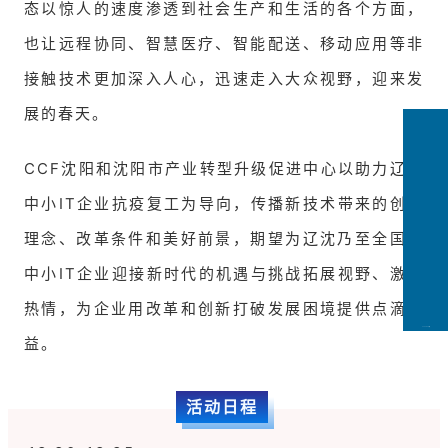
态以惊人的速度渗透到社会生产和生活的各个方面，
也让远程协同、智慧医疗、智能配送、移动应用等非
接触技术更加深入人心，迅速走入大众视野，迎来发
展的春天。
CCF沈阳和沈阳市产业转型升级促进中心以助力辽沈
中小IT企业抗疫复工为导向，传播新技术带来的创新
理念、改革条件和美好前景，期望为辽沈乃至全国的
中小IT企业迎接新时代的机遇与挑战拓展视野、激发
热情，为企业用改革和创新打破发展困境提供点滴助
CCFLink下载
益。
活动日程