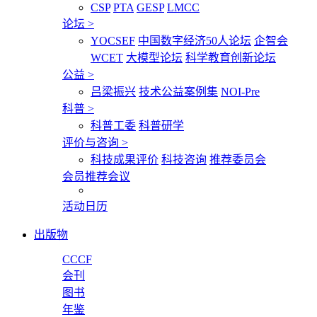
CSP
PTA
GESP
LMCC
论坛
>
YOCSEF
中国数字经济50人论坛
企智会
WCET
大模型论坛
科学教育创新论坛
公益
>
吕梁振兴
技术公益案例集
NOI-Pre
科普
>
科普工委
科普研学
评价与咨询
>
科技成果评价
科技咨询
推荐委员会
会员推荐会议
活动日历
出版物
CCCF
会刊
图书
年鉴