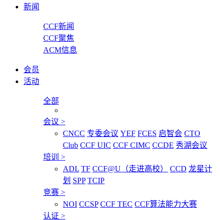
新闻
CCF新闻
CCF聚焦
ACM信息
会员
活动
全部
会议
>
CNCC
专委会议
YEF
FCES
启智会
CTO
Club
CCF UIC
CCF CIMC
CCDE
秀湖会议
培训
>
ADL
TF
CCF@U（走进高校）
CCD
龙星计
划
SPP
TCIP
竞赛
>
NOI
CCSP
CCF TEC
CCF算法能力大赛
认证
>