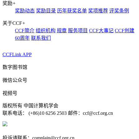
奖励
+
奖励动态
奖励目录
历年获奖名单
奖项推荐
评奖条例
关于CCF
+
CCF简介
组织机构
规章
服务项目
CCF大事记
CCF创建
60周年
联系我们
CCFLink APP
数字图书馆
微信公众号
视频号
版权所有 中国计算机学会
联系电话： (+86)10 6256 2503 邮件：ccf@ccf.org.cn
京公网安备 11010802032778号
京ICP备13000930号-4
投诉请联系：complain@ccf.org.cn