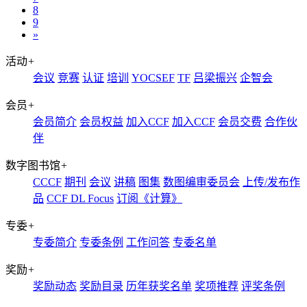
8
9
»
活动
+
会议
竞赛
认证
培训
YOCSEF
TF
吕梁振兴
企智会
会员
+
会员简介
会员权益
加入CCF
加入CCF
会员交费
合作伙
伴
数字图书馆
+
CCCF
期刊
会议
讲稿
图集
数图编审委员会
上传/发布作
品
CCF DL Focus
订阅《计算》
专委
+
专委简介
专委条例
工作问答
专委名单
奖励
+
奖励动态
奖励目录
历年获奖名单
奖项推荐
评奖条例