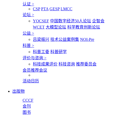
认证
>
CSP
PTA
GESP
LMCC
论坛
>
YOCSEF
中国数字经济50人论坛
企智会
WCET
大模型论坛
科学教育创新论坛
公益
>
吕梁振兴
技术公益案例集
NOI-Pre
科普
>
科普工委
科普研学
评价与咨询
>
科技成果评价
科技咨询
推荐委员会
会员推荐会议
活动日历
出版物
CCCF
会刊
图书