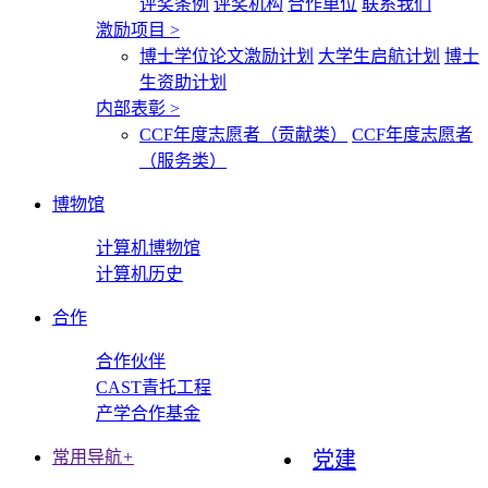
评奖条例
评奖机构
合作单位
联系我们
激励项目
>
博士学位论文激励计划
大学生启航计划
博士
生资助计划
内部表彰
>
CCF年度志愿者（贡献类）
CCF年度志愿者
（服务类）
博物馆
计算机博物馆
计算机历史
合作
合作伙伴
CAST青托工程
产学合作基金
常用导航
+
党建