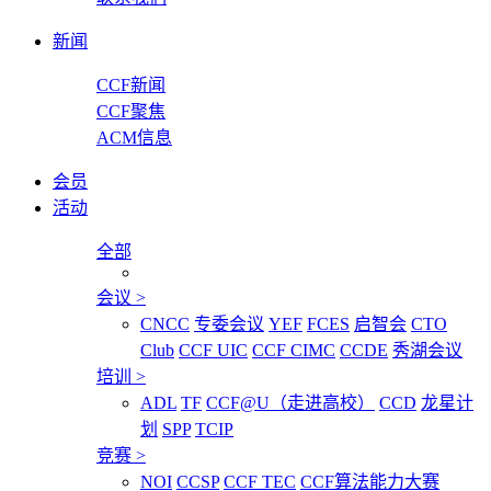
新闻
CCF新闻
CCF聚焦
ACM信息
会员
活动
全部
会议
>
CNCC
专委会议
YEF
FCES
启智会
CTO
Club
CCF UIC
CCF CIMC
CCDE
秀湖会议
培训
>
ADL
TF
CCF@U（走进高校）
CCD
龙星计
划
SPP
TCIP
竞赛
>
NOI
CCSP
CCF TEC
CCF算法能力大赛