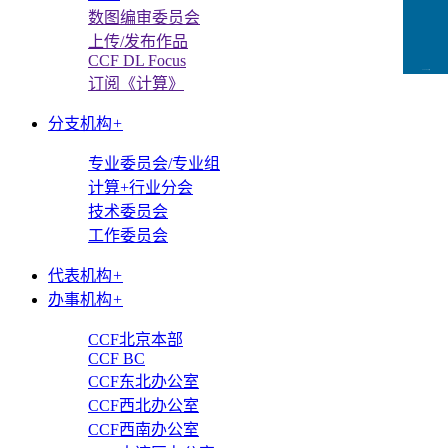
数图编审委员会
上传/发布作品
CCF DL Focus
CCFLink下载
订阅《计算》
分支机构
+
专业委员会/专业组
计算+行业分会
技术委员会
工作委员会
代表机构
+
办事机构
+
CCF北京本部
CCF BC
CCF东北办公室
CCF西北办公室
CCF西南办公室