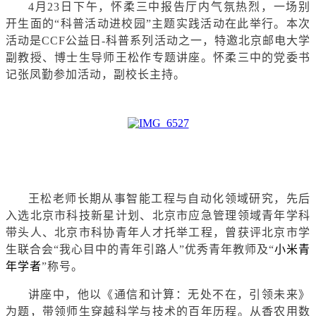
4月23日下午，怀柔三中报告厅内气氛热烈，一场别
开生面的“科普活动进校园”主题实践活动在此举行。本次
活动是CCF公益日-科普系列活动之一，特邀北京邮电大学
副教授、博士生导师王松作专题讲座。怀柔三中的党委书
记张凤勤参加活动，副校长主持。
王松老师长期从事
智能工程
与自动化领域研究，先后
入选北京市科技新星计划、北京市应急管理领域青年学科
带头人、北京市科协
青年人才托举工程
，曾获评北京市学
生联合会“我心目中的青年引路人”优秀青年教师及“
小米青
年学者
”称号。
讲座中，他以《通信和计算：无处不在，引领未来》
为题，带领师生穿越科学与技术的百年历程。从香农用数