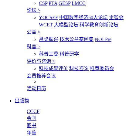
CSP
PTA
GESP
LMCC
论坛
>
YOCSEF
中国数字经济50人论坛
企智会
WCET
大模型论坛
科学教育创新论坛
公益
>
吕梁振兴
技术公益案例集
NOI-Pre
科普
>
科普工委
科普研学
评价与咨询
>
科技成果评价
科技咨询
推荐委员会
会员推荐会议
活动日历
出版物
CCCF
会刊
图书
年鉴