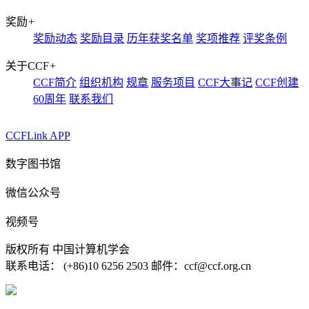
奖励
+
奖励动态
奖励目录
历年获奖名单
奖项推荐
评奖条例
关于CCF
+
CCF简介
组织机构
规章
服务项目
CCF大事记
CCF创建
60周年
联系我们
CCFLink APP
数字图书馆
微信公众号
视频号
版权所有 中国计算机学会
联系电话： (+86)10 6256 2503 邮件：ccf@ccf.org.cn
京公网安备 11010802032778号
京ICP备13000930号-4