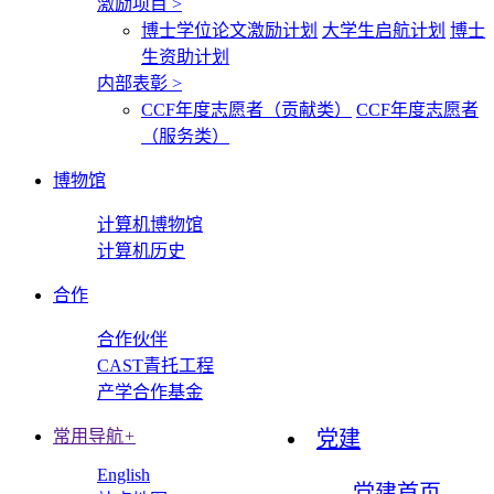
激励项目
>
博士学位论文激励计划
大学生启航计划
博士
生资助计划
内部表彰
>
CCF年度志愿者（贡献类）
CCF年度志愿者
（服务类）
博物馆
计算机博物馆
计算机历史
合作
合作伙伴
CAST青托工程
产学合作基金
常用导航
+
党建
English
党建首页