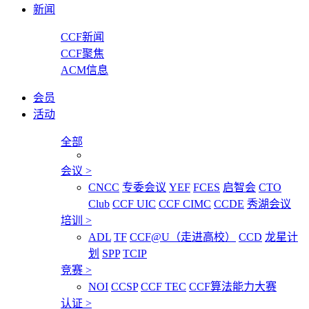
新闻
CCF新闻
CCF聚焦
ACM信息
会员
活动
全部
会议
>
CNCC
专委会议
YEF
FCES
启智会
CTO
Club
CCF UIC
CCF CIMC
CCDE
秀湖会议
培训
>
ADL
TF
CCF@U（走进高校）
CCD
龙星计
划
SPP
TCIP
竞赛
>
NOI
CCSP
CCF TEC
CCF算法能力大赛
认证
>