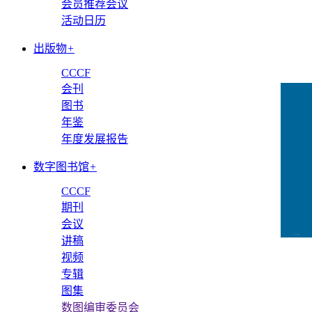
会员推荐会议
活动日历
出版物
+
CCCF
会刊
图书
年鉴
年度发展报告
数字图书馆
+
CCCF
期刊
会议
CCFLink下载
讲稿
视频
专辑
图集
数图编审委员会