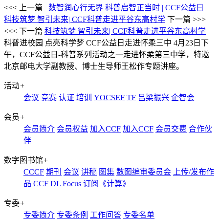
<<< 上一篇
数智润心行无界 科普启智正当时 | CCF公益日
科技筑梦 智引未来| CCF科普走进平谷东高村学
下一篇 >>>
<<< 下一篇
科技筑梦 智引未来| CCF科普走进平谷东高村学
科普进校园 点亮科学梦 CCF公益日走进怀柔三中
4月23日下
午，CCF公益日-科普系列活动之一走进怀柔第三中学，特邀
北京邮电大学副教授、博士生导师王松作专题讲座。
活动
+
会议
竞赛
认证
培训
YOCSEF
TF
吕梁振兴
企智会
会员
+
会员简介
会员权益
加入CCF
加入CCF
会员交费
合作伙
伴
数字图书馆
+
CCCF
期刊
会议
讲稿
图集
数图编审委员会
上传/发布作
品
CCF DL Focus
订阅《计算》
专委
+
专委简介
专委条例
工作问答
专委名单