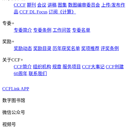
CCCF
期刊
会议
讲稿
图集
数图编审委员会
上传/发布作
品
CCF DL Focus
订阅《计算》
专委
+
专委简介
专委条例
工作问答
专委名单
奖励
+
奖励动态
奖励目录
历年获奖名单
奖项推荐
评奖条例
关于CCF
+
CCF简介
组织机构
规章
服务项目
CCF大事记
CCF创建
60周年
联系我们
CCFLink APP
数字图书馆
微信公众号
视频号