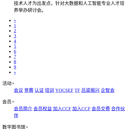
技术人才为出发点，针对大数据和人工智能专业人才培
养举办研讨会。
«
1
2
3
4
5
6
7
8
9
»
活动
+
会议
竞赛
认证
培训
YOCSEF
TF
吕梁振兴
企智会
会员
+
会员简介
会员权益
加入CCF
加入CCF
会员交费
合作伙
伴
数字图书馆
+