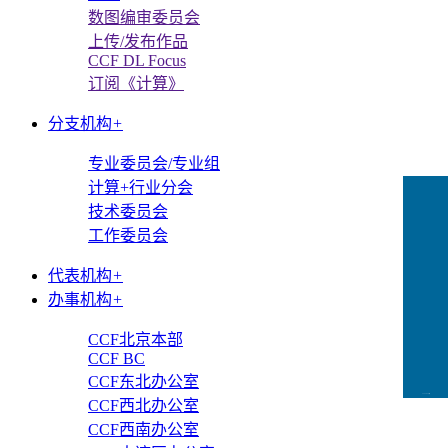
数图编审委员会
上传/发布作品
CCF DL Focus
订阅《计算》
分支机构
+
专业委员会/专业组
计算+行业分会
技术委员会
工作委员会
代表机构
+
办事机构
+
CCF北京本部
CCF BC
CCF东北办公室
CCFLink下载
CCF西北办公室
CCF西南办公室