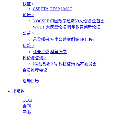
认证
>
CSP
PTA
GESP
LMCC
论坛
>
YOCSEF
中国数字经济50人论坛
企智会
WCET
大模型论坛
科学教育创新论坛
公益
>
吕梁振兴
技术公益案例集
NOI-Pre
科普
>
科普工委
科普研学
评价与咨询
>
科技成果评价
科技咨询
推荐委员会
会员推荐会议
活动日历
出版物
CCCF
会刊
图书