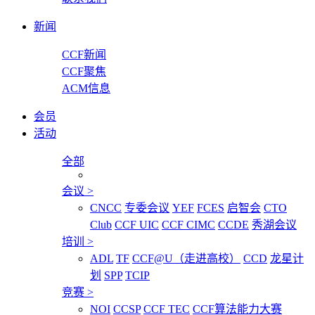
新闻
CCF新闻
CCF聚焦
ACM信息
会员
活动
全部
会议
>
CNCC
专委会议
YEF
FCES
启智会
CTO
Club
CCF UIC
CCF CIMC
CCDE
秀湖会议
培训
>
ADL
TF
CCF@U（走进高校）
CCD
龙星计
划
SPP
TCIP
竞赛
>
NOI
CCSP
CCF TEC
CCF算法能力大赛