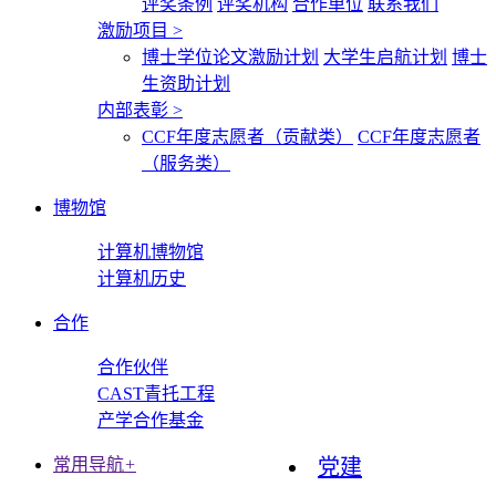
评奖条例
评奖机构
合作单位
联系我们
激励项目
>
博士学位论文激励计划
大学生启航计划
博士
生资助计划
内部表彰
>
CCF年度志愿者（贡献类）
CCF年度志愿者
（服务类）
博物馆
计算机博物馆
计算机历史
合作
合作伙伴
CAST青托工程
产学合作基金
常用导航
+
党建