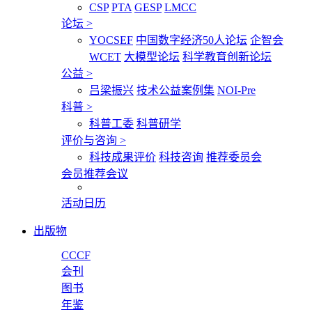
CSP
PTA
GESP
LMCC
论坛
>
YOCSEF
中国数字经济50人论坛
企智会
WCET
大模型论坛
科学教育创新论坛
公益
>
吕梁振兴
技术公益案例集
NOI-Pre
科普
>
科普工委
科普研学
评价与咨询
>
科技成果评价
科技咨询
推荐委员会
会员推荐会议
活动日历
出版物
CCCF
会刊
图书
年鉴