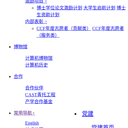
激励项目
>
博士学位论文激励计划
大学生启航计划
博士
生资助计划
内部表彰
>
CCF年度志愿者（贡献类）
CCF年度志愿者
（服务类）
博物馆
计算机博物馆
计算机历史
合作
合作伙伴
CAST青托工程
产学合作基金
常用导航
+
党建
English
党建首页