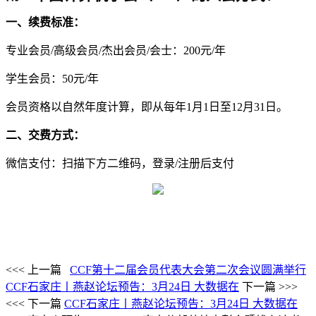
一、续费标准：
专业会员
/
高级会员
/
杰出会员
/
会士：
200
元
/
年
学生会员：
50
元
/
年
会员资格以自然年度计算，即从每年
1
月
1
日至
12
月
31
日。
二、交费方式：
微信支付：扫描下方二维码，登录
/
注册后支付
<<< 上一篇
CCF第十二届会员代表大会第二次会议圆满举行
CCF石家庄丨燕赵论坛预告：3月24日 大数据在
下一篇 >>>
<<< 下一篇
CCF石家庄丨燕赵论坛预告：3月24日 大数据在