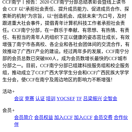
CCF南宁丨预告：2020 CCF南宁分部总结表彰会暨线上读书
会
CCF 以“承担社会责任、提升成员能力、促进成员合作、探
索新的机制”为宗旨，以“创造机会、成就未来”为口号，及时
跟进重大社会事件，提倡青年计算机科技工作者承担社会责
任。​ CCF南宁分部，在一群乐于奉献、有思想、有热情、有责
任、有担当的青年人的组织下正以健康的姿态茁壮成长，有效
增强了南宁市各高校、各企业和各社会团体间的交流合作，有
效推动了广西IT产业的建设。经过两年多的发展，CCF南宁分
部的会员总数已突破800人，成为会员数增长最快的CCF城市
分部之一。目前，CCF南宁分部已组建科技服务组和校企服务
组，推动成立了CCF广西大学学生分会和CCF广西民族大学学
生分会，使CCF在南宁及周边地区的影响力不断增强！
活动
+
会议
竞赛
认证
培训
YOCSEF
TF
吕梁振兴
企智会
会员
+
会员简介
会员权益
加入CCF
加入CCF
会员交费
合作伙
伴