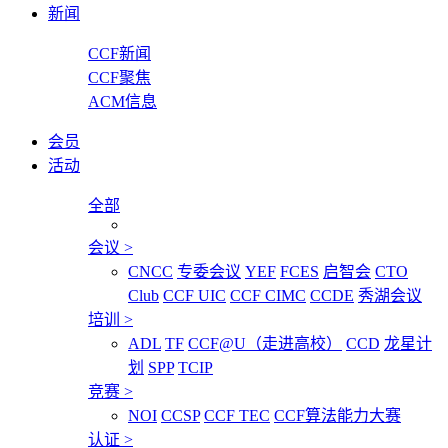
新闻
CCF新闻
CCF聚焦
ACM信息
会员
活动
全部
会议
>
CNCC
专委会议
YEF
FCES
启智会
CTO
Club
CCF UIC
CCF CIMC
CCDE
秀湖会议
培训
>
ADL
TF
CCF@U（走进高校）
CCD
龙星计
划
SPP
TCIP
竞赛
>
NOI
CCSP
CCF TEC
CCF算法能力大赛
认证
>