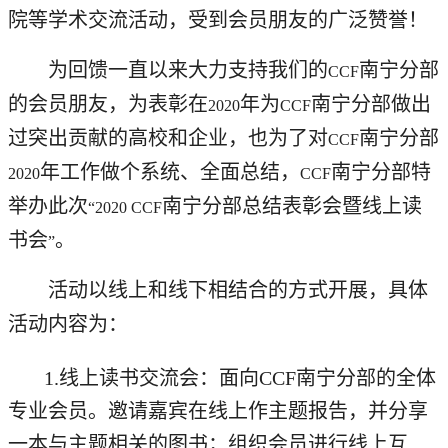
院等学术交流活动，受到会员朋友的广泛赞誉！
为回馈一直以来大力支持我们的
南宁分部
CCF
的会员朋友，为表彰在
年为
南宁分部做出
2020
CCF
过突出贡献的高校和企业，也为了对
南宁分部
CCF
年工作做个系统、全面总结，
南宁分部特
2020
CCF
举办此次
南宁分部总结表彰会暨线上读
“2020 CCF
书会
。
”
活动以线上和线下相结合的方式开展，具体
活动内容为：
1.
线上读书交流会：面向
CCF
南宁分部的全体
专业会员。邀请嘉宾在线上作主题报告，并分享
一本与主题相关的图书；组织会员进行线上互