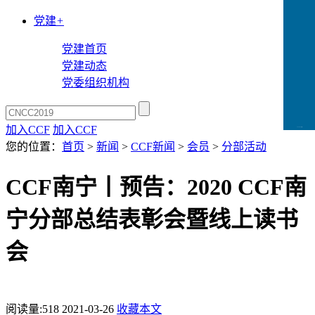
党建
+
党建首页
党建动态
党委组织机构
加入CCF
加入CCF
CCFLink下载
您的位置：
首页
>
新闻
>
CCF新闻
>
会员
>
分部活动
CCF南宁丨预告：2020 CCF南
宁分部总结表彰会暨线上读书
会
阅读量:
518
2021-03-26
收藏本文