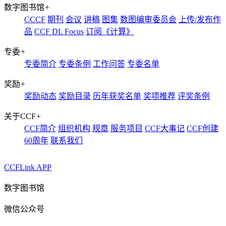
数字图书馆
+
CCCF
期刊
会议
讲稿
图集
数图编审委员会
上传/发布作
品
CCF DL Focus
订阅《计算》
专委
+
专委简介
专委条例
工作问答
专委名单
奖励
+
奖励动态
奖励目录
历年获奖名单
奖项推荐
评奖条例
关于CCF
+
CCF简介
组织机构
规章
服务项目
CCF大事记
CCF创建
60周年
联系我们
CCFLink APP
数字图书馆
微信公众号