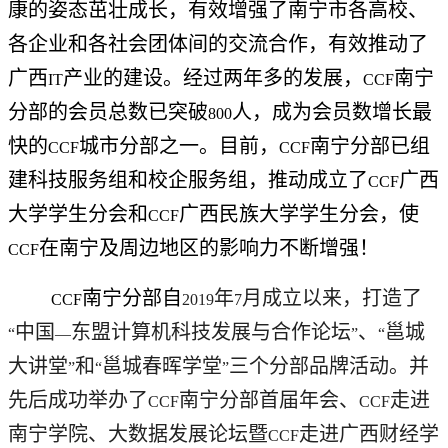
康的姿态茁壮成长，有效增强了南宁市各高校、
各企业和各社会团体间的交流合作，有效推动了
广西
产业的建设。经过两年多的发展，
南宁
IT
CCF
分部的会员总数已突破
人，成为会员数增长最
800
快的
城市分部之一。目前，
南宁分部已组
CCF
CCF
建科技服务组和校企服务组，推动成立了
广西
CCF
大学学生分会和
广西民族大学学生分会，使
CCF
在南宁及周边地区的影响力不断增强！
CCF
南宁分部自
年
月成立以来，打造了
CCF
2019
7
中国
东盟计算机科技发展与合作论坛
、
邕城
“
—
”
“
大讲堂
和
邕城春晖学堂
三个分部品牌活动。并
”
“
”
先后成功举办了
南宁分部首届年会、
走进
CCF
CCF
南宁学院、大数据发展论坛暨
走进广西财经学
CCF