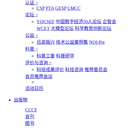
认证
>
CSP
PTA
GESP
LMCC
论坛
>
YOCSEF
中国数字经济50人论坛
企智会
WCET
大模型论坛
科学教育创新论坛
公益
>
吕梁振兴
技术公益案例集
NOI-Pre
科普
>
科普工委
科普研学
评价与咨询
>
科技成果评价
科技咨询
推荐委员会
会员推荐会议
活动日历
出版物
CCCF
会刊
图书