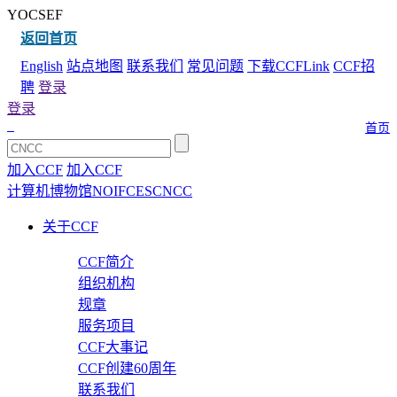
YOCSEF
返回首页
English
站点地图
联系我们
常见问题
下载CCFLink
CCF招
聘
登录
登录
首页
加入CCF
加入CCF
计算机博物馆
NOI
FCES
CNCC
关于CCF
CCF简介
组织机构
规章
服务项目
CCF大事记
CCF创建60周年
联系我们