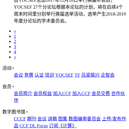
自YOCSEF总部2017年12月16日举行换届年会后，
YOCSEF 27个分论坛根据本论坛的计划，将在后续4个
周末时间里分别举行换届选举活动，选举产生2018-2019
年度分论坛的学术委员会。
«
1
2
3
4
»
活动
+
会议
竞赛
认证
培训
YOCSEF
TF
吕梁振兴
企智会
会员
+
会员简介
会员权益
加入CCF
加入CCF
会员交费
合作伙
伴
数字图书馆
+
CCCF
期刊
会议
讲稿
图集
数图编审委员会
上传/发布作
品
CCF DL Focus
订阅《计算》