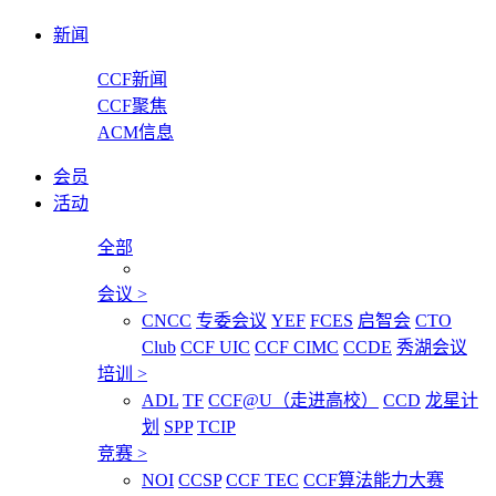
新闻
CCF新闻
CCF聚焦
ACM信息
会员
活动
全部
会议
>
CNCC
专委会议
YEF
FCES
启智会
CTO
Club
CCF UIC
CCF CIMC
CCDE
秀湖会议
培训
>
ADL
TF
CCF@U（走进高校）
CCD
龙星计
划
SPP
TCIP
竞赛
>
NOI
CCSP
CCF TEC
CCF算法能力大赛