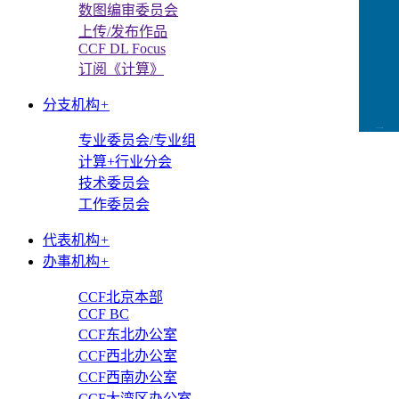
数图编审委员会
上传/发布作品
CCF DL Focus
订阅《计算》
分支机构
+
CCFLink下载
专业委员会/专业组
计算+行业分会
技术委员会
工作委员会
代表机构
+
办事机构
+
CCF北京本部
CCF BC
CCF东北办公室
CCF西北办公室
CCF西南办公室
CCF大湾区办公室