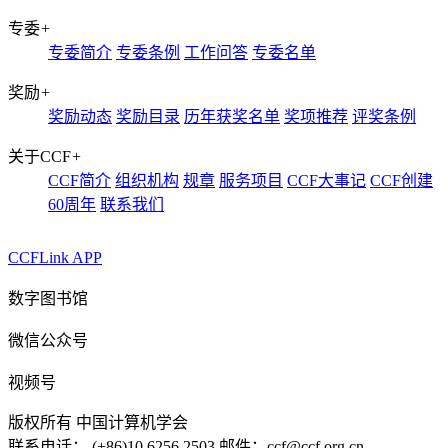
专委
+
专委简介
专委条例
工作问答
专委名单
奖励
+
奖励动态
奖励目录
历年获奖名单
奖项推荐
评奖条例
关于CCF
+
CCF简介
组织机构
规章
服务项目
CCF大事记
CCF创建
60周年
联系我们
CCFLink APP
数字图书馆
微信公众号
视频号
版权所有 中国计算机学会
联系电话： (+86)10 6256 2503 邮件：ccf@ccf.org.cn