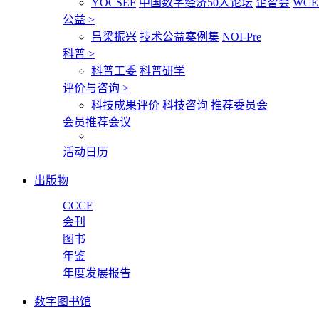
YOCSEF
中国数字经济50人论坛
企智会
WCE
公益
>
吕梁振兴
技术公益案例集
NOI-Pre
科普
>
科普工委
科普研学
评价与咨询
>
科技成果评价
科技咨询
推荐委员会
会员推荐会议
活动日历
出版物
CCCF
会刊
图书
年鉴
年度发展报告
数字图书馆