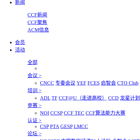
新闻
CCF新闻
CCF聚焦
ACM信息
会员
活动
全部
会议
>
CNCC
专委会议
YEF
FCES
启智会
CTO Club
培训
>
ADL
TF
CCF@U（走进高校）
CCD
龙星计划
竞赛
>
NOI
CCSP
CCF TEC
CCF算法能力大赛
认证
>
CSP
PTA
GESP
LMCC
论坛
>