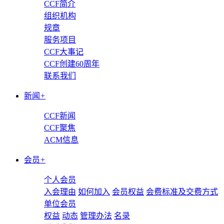
CCF简介
组织机构
规章
服务项目
CCF大事记
CCF创建60周年
联系我们
新闻
+
CCF新闻
CCF聚焦
ACM信息
会员
+
个人会员
入会理由
如何加入
会员权益
会费标准及交费方式
单位会员
权益
动态
管理办法
名录