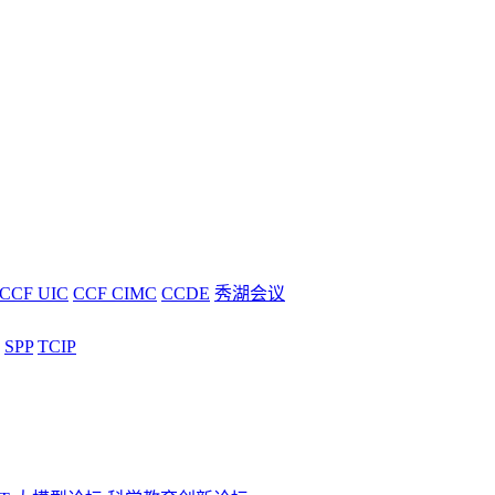
CCF UIC
CCF CIMC
CCDE
秀湖会议
SPP
TCIP