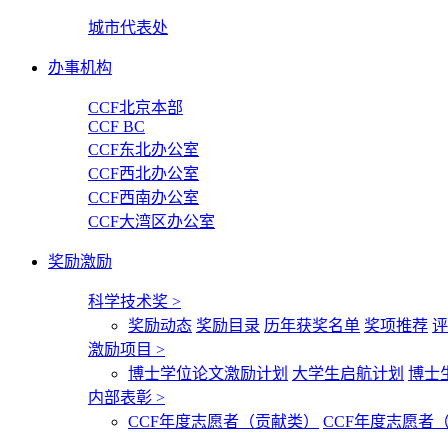
城市代表处
办事机构
CCF北京本部
CCF BC
CCF东北办公室
CCF西北办公室
CCF西南办公室
CCF大湾区办公室
奖励激励
科学技术奖
>
奖励动态
奖励目录
历年获奖名单
奖项推荐
评
激励项目
>
博士学位论文激励计划
大学生启航计划
博士
内部表彰
>
CCF年度志愿者（贡献类）
CCF年度志愿者