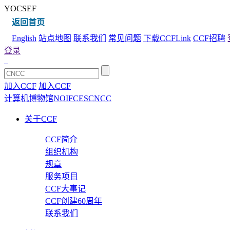
YOCSEF
返回首页
English
站点地图
联系我们
常见问题
下载CCFLink
CCF招聘
登录
加入CCF
加入CCF
计算机博物馆
NOI
FCES
CNCC
关于CCF
CCF简介
组织机构
规章
服务项目
CCF大事记
CCF创建60周年
联系我们