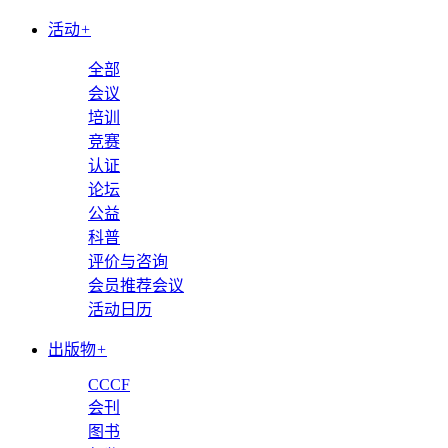
活动
+
全部
会议
培训
竞赛
认证
论坛
公益
科普
评价与咨询
会员推荐会议
活动日历
出版物
+
CCCF
会刊
图书