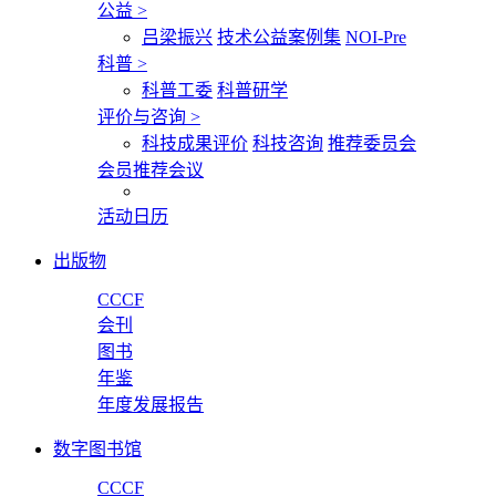
公益
>
吕梁振兴
技术公益案例集
NOI-Pre
科普
>
科普工委
科普研学
评价与咨询
>
科技成果评价
科技咨询
推荐委员会
会员推荐会议
活动日历
出版物
CCCF
会刊
图书
年鉴
年度发展报告
数字图书馆
CCCF