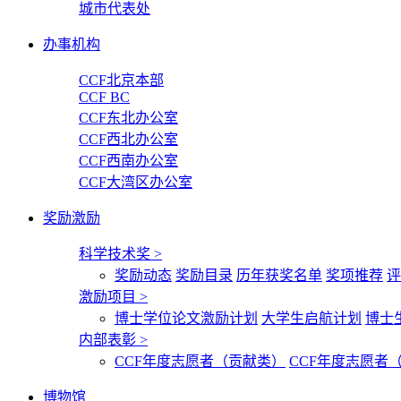
城市代表处
办事机构
CCF北京本部
CCF BC
CCF东北办公室
CCF西北办公室
CCF西南办公室
CCF大湾区办公室
奖励激励
科学技术奖
>
奖励动态
奖励目录
历年获奖名单
奖项推荐
评
激励项目
>
博士学位论文激励计划
大学生启航计划
博士
内部表彰
>
CCF年度志愿者（贡献类）
CCF年度志愿者
博物馆