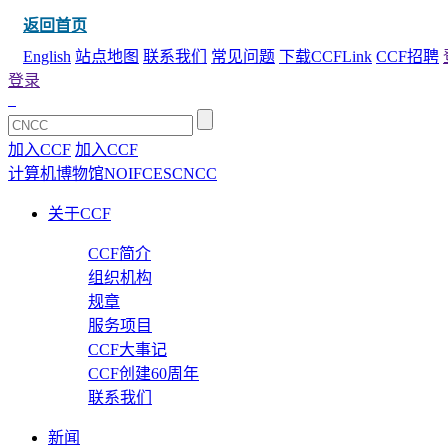
返回首页
English
站点地图
联系我们
常见问题
下载CCFLink
CCF招聘
登录
加入CCF
加入CCF
计算机博物馆
NOI
FCES
CNCC
关于CCF
CCF简介
组织机构
规章
服务项目
CCF大事记
CCF创建60周年
联系我们
新闻