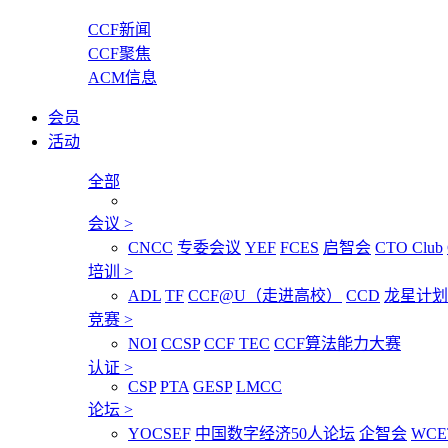
CCF新闻
CCF聚焦
ACM信息
会员
活动
全部
会议
>
CNCC
专委会议
YEF
FCES
启智会
CTO Club
培训
>
ADL
TF
CCF@U（走进高校）
CCD
龙星计划
竞赛
>
NOI
CCSP
CCF TEC
CCF算法能力大赛
认证
>
CSP
PTA
GESP
LMCC
论坛
>
YOCSEF
中国数字经济50人论坛
企智会
WCE