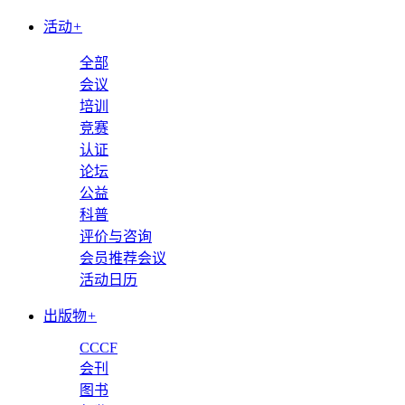
活动
+
全部
会议
培训
竞赛
认证
论坛
公益
科普
评价与咨询
会员推荐会议
活动日历
出版物
+
CCCF
会刊
图书