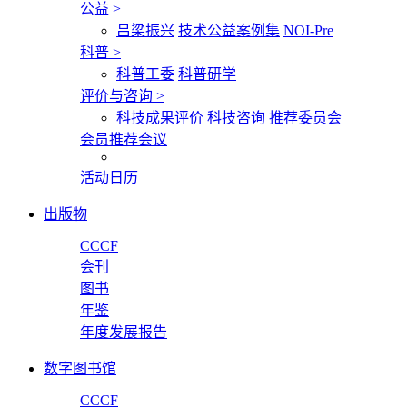
公益
>
吕梁振兴
技术公益案例集
NOI-Pre
科普
>
科普工委
科普研学
评价与咨询
>
科技成果评价
科技咨询
推荐委员会
会员推荐会议
活动日历
出版物
CCCF
会刊
图书
年鉴
年度发展报告
数字图书馆
CCCF