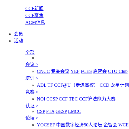
CCF新闻
CCF聚焦
ACM信息
会员
活动
全部
会议
>
CNCC
专委会议
YEF
FCES
启智会
CTO Club
培训
>
ADL
TF
CCF@U（走进高校）
CCD
龙星计划
竞赛
>
NOI
CCSP
CCF TEC
CCF算法能力大赛
认证
>
CSP
PTA
GESP
LMCC
论坛
>
YOCSEF
中国数字经济50人论坛
企智会
WCE