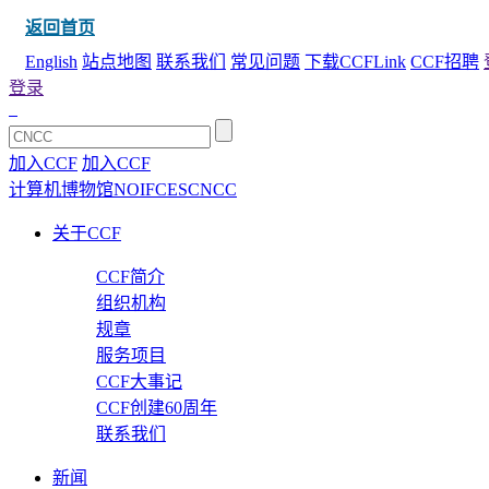
返回首页
English
站点地图
联系我们
常见问题
下载CCFLink
CCF招聘
登录
加入CCF
加入CCF
计算机博物馆
NOI
FCES
CNCC
关于CCF
CCF简介
组织机构
规章
服务项目
CCF大事记
CCF创建60周年
联系我们
新闻