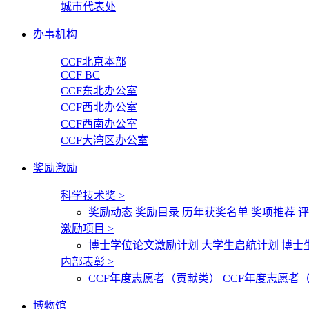
城市代表处
办事机构
CCF北京本部
CCF BC
CCF东北办公室
CCF西北办公室
CCF西南办公室
CCF大湾区办公室
奖励激励
科学技术奖
>
奖励动态
奖励目录
历年获奖名单
奖项推荐
评
激励项目
>
博士学位论文激励计划
大学生启航计划
博士
内部表彰
>
CCF年度志愿者（贡献类）
CCF年度志愿者
博物馆