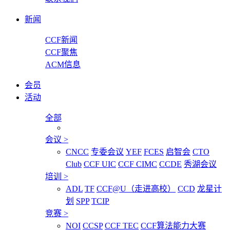
新闻
CCF新闻
CCF聚焦
ACM信息
会员
活动
全部
会议
>
CNCC
专委会议
YEF
FCES
启智会
CTO
Club
CCF UIC
CCF CIMC
CCDE
秀湖会议
培训
>
ADL
TF
CCF@U（走进高校）
CCD
龙星计
划
SPP
TCIP
竞赛
>
NOI
CCSP
CCF TEC
CCF算法能力大赛