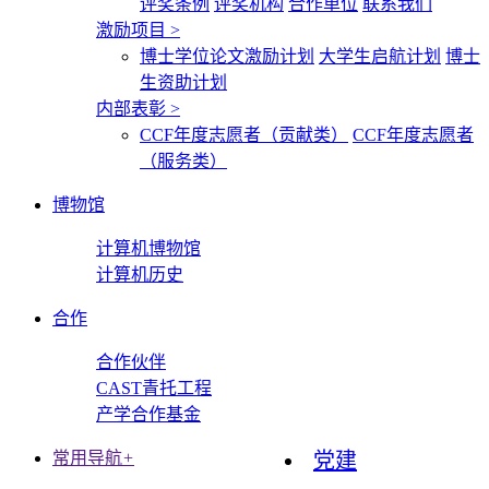
评奖条例
评奖机构
合作单位
联系我们
激励项目
>
博士学位论文激励计划
大学生启航计划
博士
生资助计划
内部表彰
>
CCF年度志愿者（贡献类）
CCF年度志愿者
（服务类）
博物馆
计算机博物馆
计算机历史
合作
合作伙伴
CAST青托工程
产学合作基金
常用导航
+
党建