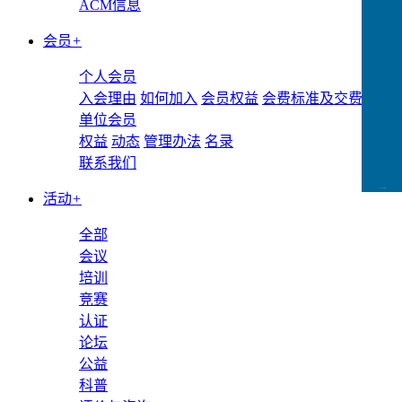
ACM信息
会员
+
个人会员
入会理由
如何加入
会员权益
会费标准及交费方式
单位会员
权益
动态
管理办法
名录
联系我们
CCFLink下载
活动
+
全部
会议
培训
竞赛
认证
论坛
公益
科普