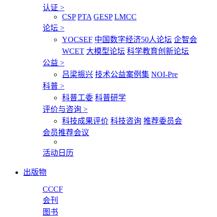
认证
>
CSP
PTA
GESP
LMCC
论坛
>
YOCSEF
中国数字经济50人论坛
企智会
WCET
大模型论坛
科学教育创新论坛
公益
>
吕梁振兴
技术公益案例集
NOI-Pre
科普
>
科普工委
科普研学
评价与咨询
>
科技成果评价
科技咨询
推荐委员会
会员推荐会议
活动日历
出版物
CCCF
会刊
图书