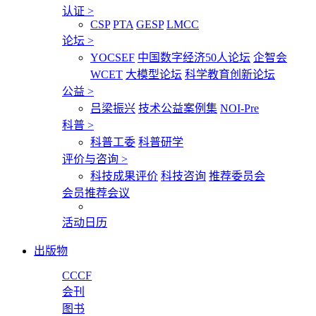
认证
>
CSP
PTA
GESP
LMCC
论坛
>
YOCSEF
中国数字经济50人论坛
企智会
WCET
大模型论坛
科学教育创新论坛
公益
>
吕梁振兴
技术公益案例集
NOI-Pre
科普
>
科普工委
科普研学
评价与咨询
>
科技成果评价
科技咨询
推荐委员会
会员推荐会议
活动日历
出版物
CCCF
会刊
图书