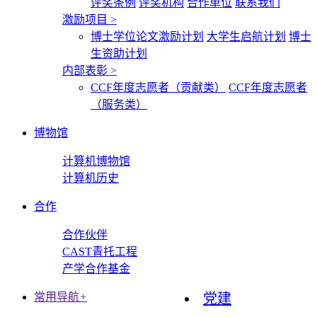
评奖条例
评奖机构
合作单位
联系我们
激励项目
>
博士学位论文激励计划
大学生启航计划
博士
生资助计划
内部表彰
>
CCF年度志愿者（贡献类）
CCF年度志愿者
（服务类）
博物馆
计算机博物馆
计算机历史
合作
合作伙伴
CAST青托工程
产学合作基金
常用导航
+
党建