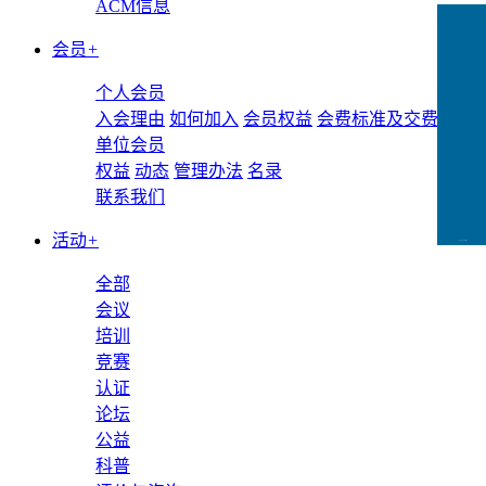
ACM信息
会员
+
个人会员
入会理由
如何加入
会员权益
会费标准及交费方式
单位会员
权益
动态
管理办法
名录
联系我们
活动
+
CCFLink下载
全部
会议
培训
竞赛
认证
论坛
公益
科普