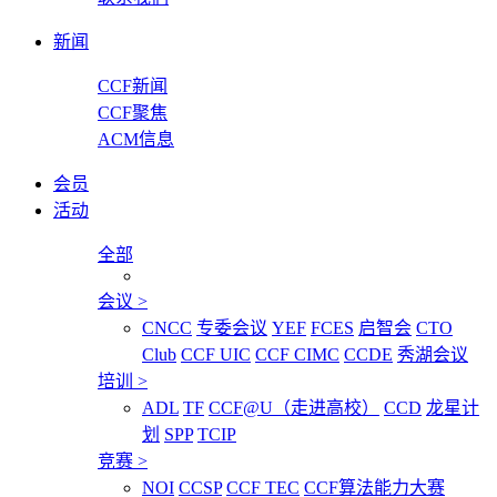
新闻
CCF新闻
CCF聚焦
ACM信息
会员
活动
全部
会议
>
CNCC
专委会议
YEF
FCES
启智会
CTO
Club
CCF UIC
CCF CIMC
CCDE
秀湖会议
培训
>
ADL
TF
CCF@U（走进高校）
CCD
龙星计
划
SPP
TCIP
竞赛
>
NOI
CCSP
CCF TEC
CCF算法能力大赛