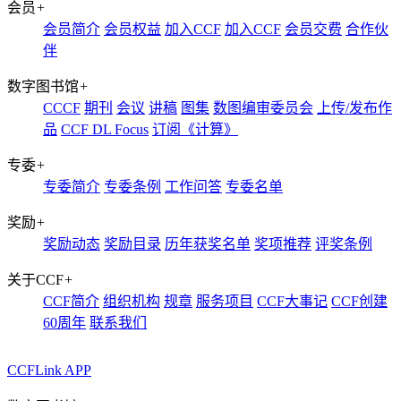
会员
+
会员简介
会员权益
加入CCF
加入CCF
会员交费
合作伙
伴
数字图书馆
+
CCCF
期刊
会议
讲稿
图集
数图编审委员会
上传/发布作
品
CCF DL Focus
订阅《计算》
专委
+
专委简介
专委条例
工作问答
专委名单
奖励
+
奖励动态
奖励目录
历年获奖名单
奖项推荐
评奖条例
关于CCF
+
CCF简介
组织机构
规章
服务项目
CCF大事记
CCF创建
60周年
联系我们
CCFLink APP