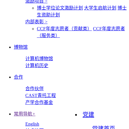
激励项目
>
博士学位论文激励计划
大学生启航计划
博士
生资助计划
内部表彰
>
CCF年度志愿者（贡献类）
CCF年度志愿者
（服务类）
博物馆
计算机博物馆
计算机历史
合作
合作伙伴
CAST青托工程
产学合作基金
常用导航
+
党建
English
党建首页