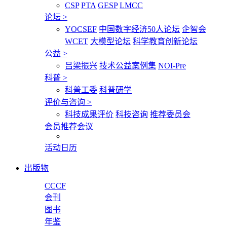
CSP
PTA
GESP
LMCC
论坛
>
YOCSEF
中国数字经济50人论坛
企智会
WCET
大模型论坛
科学教育创新论坛
公益
>
吕梁振兴
技术公益案例集
NOI-Pre
科普
>
科普工委
科普研学
评价与咨询
>
科技成果评价
科技咨询
推荐委员会
会员推荐会议
活动日历
出版物
CCCF
会刊
图书
年鉴