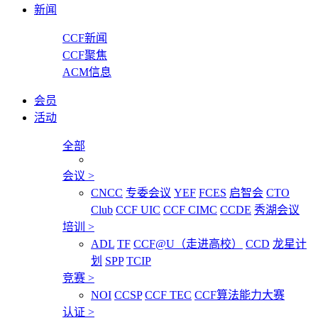
新闻
CCF新闻
CCF聚焦
ACM信息
会员
活动
全部
会议
>
CNCC
专委会议
YEF
FCES
启智会
CTO
Club
CCF UIC
CCF CIMC
CCDE
秀湖会议
培训
>
ADL
TF
CCF@U（走进高校）
CCD
龙星计
划
SPP
TCIP
竞赛
>
NOI
CCSP
CCF TEC
CCF算法能力大赛
认证
>