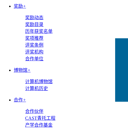
奖励
+
奖励动态
奖励目录
历年获奖名单
奖项推荐
评奖条例
评奖机构
合作单位
博物馆
+
计算机博物馆
计算机历史
合作
+
CCFLink下载
合作伙伴
CAST青托工程
产学合作基金