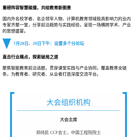
重磅阵容智慧碰撞，共绘教育新图景
国内外名校学者、名企领军人物、计算机教育领域极具影响力的业内
专家齐聚一堂，分享前沿趋势与实践经验，呈现一场横跨学术、产业
的思想盛宴。
7月2
8
日、2
9
日下午：
设置多
个分论坛
直击行业痛点，
探索破局之道
聚焦智能教育前沿话题，贯穿课堂实践与产业协同，覆盖教育全链
条，为教育者、研究者、从业者打造深度交流平台。
大会组织机构
大会主席
郑纬民 CCF会士，中国工程院院士