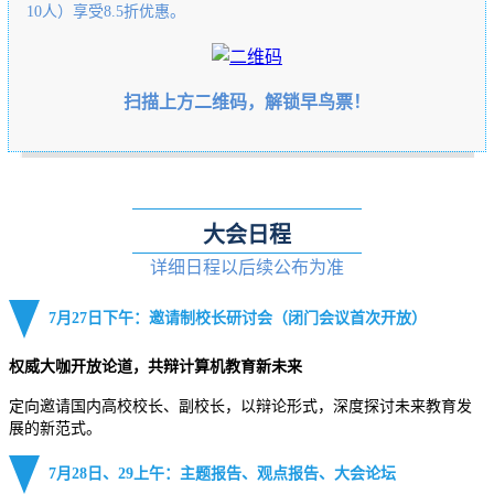
10人）享受8.5折优惠。
扫描上方二维码，解锁早鸟票！
大会日程
详细日程以后续公布为准
7月2
7
日下午：邀请制校长研讨会
（
闭门会议
首次开放）
权威大咖
开放
论道，共
辩
计算机教育新未来
定向邀请国内高校校长、副校长，以辩论形式，深度探讨未来教育发
展的新范式。
7月2
8
日、2
9
上午：主题报告、观点报告、大会论坛