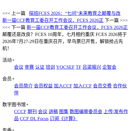
<<< 上一篇
探班FCES 2026：“七问”未来教育之颠覆与改
新一届CCF教育工委召开工作会议，FCES 2026正
下一篇 >>>
<<< 下一篇
新一届CCF教育工委召开工作会议，FCES 2026正
颠覆还是改良？FCES 10周年，七月相约重庆
FCES 2026将于
2026年7月27-29日在重庆召开，早鸟票已开售，解锁抢占先
机！
活动
+
会议
竞赛
认证
培训
YOCSEF
TF
吕梁振兴
企智会
会员
+
会员简介
会员权益
加入CCF
加入CCF
会员交费
合作伙
伴
数字图书馆
+
CCCF
期刊
会议
讲稿
图集
数图编审委员会
上传/发布作
品
CCF DL Focus
订阅《计算》
专委
+