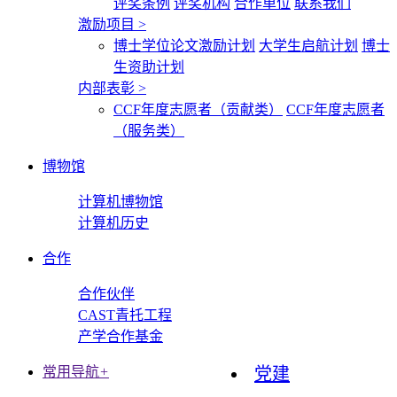
评奖条例
评奖机构
合作单位
联系我们
激励项目
>
博士学位论文激励计划
大学生启航计划
博士
生资助计划
内部表彰
>
CCF年度志愿者（贡献类）
CCF年度志愿者
（服务类）
博物馆
计算机博物馆
计算机历史
合作
合作伙伴
CAST青托工程
产学合作基金
常用导航
+
党建