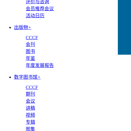
评价与咨询
会员推荐会议
活动日历
出版物
+
CCCF
会刊
图书
CCFLink下载
年鉴
年度发展报告
数字图书馆
+
CCCF
期刊
会议
讲稿
视频
专辑
图集