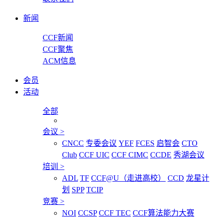
新闻
CCF新闻
CCF聚焦
ACM信息
会员
活动
全部
会议
>
CNCC
专委会议
YEF
FCES
启智会
CTO
Club
CCF UIC
CCF CIMC
CCDE
秀湖会议
培训
>
ADL
TF
CCF@U（走进高校）
CCD
龙星计
划
SPP
TCIP
竞赛
>
NOI
CCSP
CCF TEC
CCF算法能力大赛