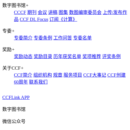
数字图书馆
+
CCCF
期刊
会议
讲稿
图集
数图编审委员会
上传/发布作
品
CCF DL Focus
订阅《计算》
专委
+
专委简介
专委条例
工作问答
专委名单
奖励
+
奖励动态
奖励目录
历年获奖名单
奖项推荐
评奖条例
关于CCF
+
CCF简介
组织机构
规章
服务项目
CCF大事记
CCF创建
60周年
联系我们
CCFLink APP
数字图书馆
微信公众号