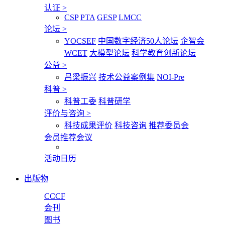
认证
>
CSP
PTA
GESP
LMCC
论坛
>
YOCSEF
中国数字经济50人论坛
企智会
WCET
大模型论坛
科学教育创新论坛
公益
>
吕梁振兴
技术公益案例集
NOI-Pre
科普
>
科普工委
科普研学
评价与咨询
>
科技成果评价
科技咨询
推荐委员会
会员推荐会议
活动日历
出版物
CCCF
会刊
图书