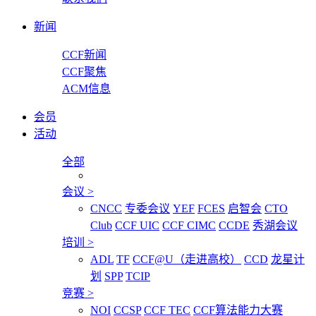
新闻
CCF新闻
CCF聚焦
ACM信息
会员
活动
全部
会议
>
CNCC
专委会议
YEF
FCES
启智会
CTO
Club
CCF UIC
CCF CIMC
CCDE
秀湖会议
培训
>
ADL
TF
CCF@U（走进高校）
CCD
龙星计
划
SPP
TCIP
竞赛
>
NOI
CCSP
CCF TEC
CCF算法能力大赛