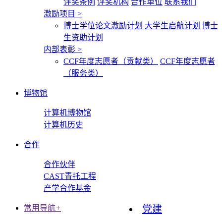
评奖条例
评奖机构
合作单位
联系我们
激励项目
>
博士学位论文激励计划
大学生启航计划
博士
生资助计划
内部表彰
>
CCF年度志愿者（贡献类）
CCF年度志愿者
（服务类）
博物馆
计算机博物馆
计算机历史
合作
合作伙伴
CAST青托工程
产学合作基金
常用导航
+
党建