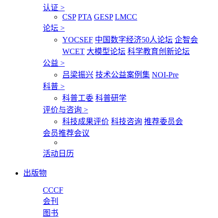
认证
>
CSP
PTA
GESP
LMCC
论坛
>
YOCSEF
中国数字经济50人论坛
企智会
WCET
大模型论坛
科学教育创新论坛
公益
>
吕梁振兴
技术公益案例集
NOI-Pre
科普
>
科普工委
科普研学
评价与咨询
>
科技成果评价
科技咨询
推荐委员会
会员推荐会议
活动日历
出版物
CCCF
会刊
图书