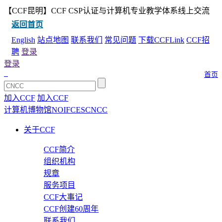
【CCF昆明】CCF CSP认证与计算机专业教学体系线上交流
返回首页
English
站点地图
联系我们
常见问题
下载CCFLink
CCF招
聘
登录
登录
首页
加入CCF
加入CCF
计算机博物馆
NOI
FCES
CNCC
关于CCF
CCF简介
组织机构
规章
服务项目
CCF大事记
CCF创建60周年
联系我们