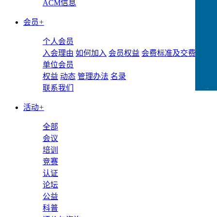
ACM信息
会员
+
个人会员
入会理由
如何加入
会员权益
会费标准及交费方式
单位会员
权益
动态
管理办法
名录
联系我们
CCFLink下载
活动
+
全部
会议
培训
竞赛
认证
论坛
公益
科普