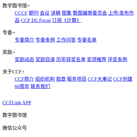
数字图书馆
+
CCCF
期刊
会议
讲稿
图集
数图编审委员会
上传/发布作
品
CCF DL Focus
订阅《计算》
专委
+
专委简介
专委条例
工作问答
专委名单
奖励
+
奖励动态
奖励目录
历年获奖名单
奖项推荐
评奖条例
关于CCF
+
CCF简介
组织机构
规章
服务项目
CCF大事记
CCF创建
60周年
联系我们
CCFLink APP
数字图书馆
微信公众号