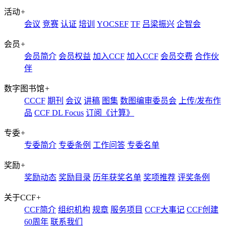
活动
+
会议
竞赛
认证
培训
YOCSEF
TF
吕梁振兴
企智会
会员
+
会员简介
会员权益
加入CCF
加入CCF
会员交费
合作伙
伴
数字图书馆
+
CCCF
期刊
会议
讲稿
图集
数图编审委员会
上传/发布作
品
CCF DL Focus
订阅《计算》
专委
+
专委简介
专委条例
工作问答
专委名单
奖励
+
奖励动态
奖励目录
历年获奖名单
奖项推荐
评奖条例
关于CCF
+
CCF简介
组织机构
规章
服务项目
CCF大事记
CCF创建
60周年
联系我们