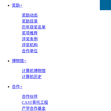
奖励
+
CCFLink下载
奖励动态
奖励目录
历年获奖名单
奖项推荐
评奖条例
评奖机构
合作单位
博物馆
+
计算机博物馆
计算机历史
合作
+
合作伙伴
CAST青托工程
产学合作基金