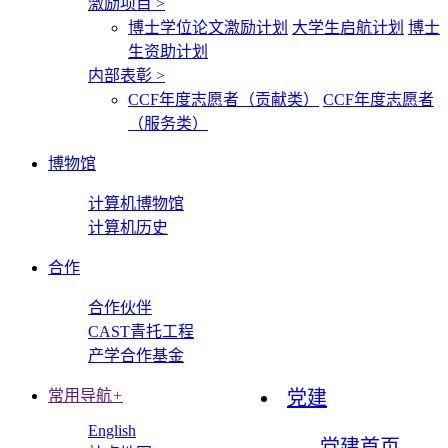
激励项目
>
博士学位论文激励计划
大学生启航计划
博士
生资助计划
内部表彰
>
CCF年度志愿者（贡献类）
CCF年度志愿者
（服务类）
博物馆
计算机博物馆
计算机历史
合作
合作伙伴
CAST青托工程
产学合作基金
常用导航
+
党建
English
党建首页