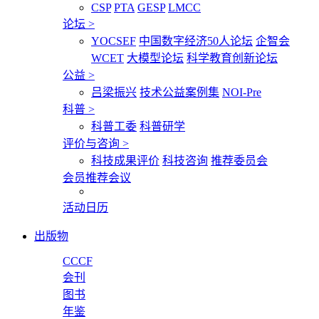
CSP
PTA
GESP
LMCC
论坛
>
YOCSEF
中国数字经济50人论坛
企智会
WCET
大模型论坛
科学教育创新论坛
公益
>
吕梁振兴
技术公益案例集
NOI-Pre
科普
>
科普工委
科普研学
评价与咨询
>
科技成果评价
科技咨询
推荐委员会
会员推荐会议
活动日历
出版物
CCCF
会刊
图书
年鉴