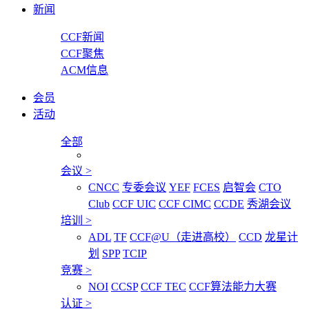
新闻
CCF新闻
CCF聚焦
ACM信息
会员
活动
全部
会议
>
CNCC
专委会议
YEF
FCES
启智会
CTO
Club
CCF UIC
CCF CIMC
CCDE
秀湖会议
培训
>
ADL
TF
CCF@U（走进高校）
CCD
龙星计
划
SPP
TCIP
竞赛
>
NOI
CCSP
CCF TEC
CCF算法能力大赛
认证
>