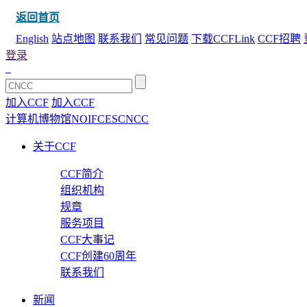
返回首页
English
站点地图
联系我们
常见问题
下载CCFLink
CCF招聘
登录
加入CCF
加入CCF
计算机博物馆
NOI
FCES
CNCC
关于CCF
CCF简介
组织机构
规章
服务项目
CCF大事记
CCF创建60周年
联系我们
新闻