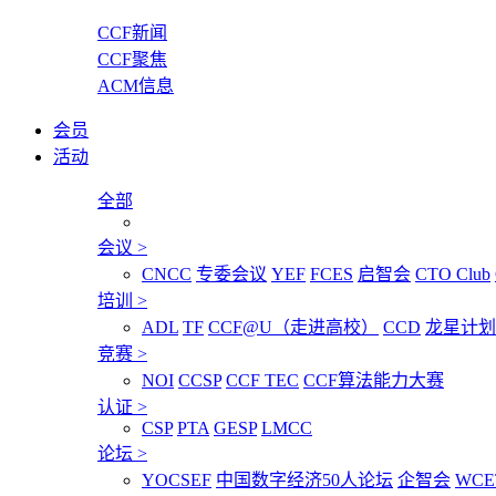
CCF新闻
CCF聚焦
ACM信息
会员
活动
全部
会议
>
CNCC
专委会议
YEF
FCES
启智会
CTO Club
培训
>
ADL
TF
CCF@U（走进高校）
CCD
龙星计划
竞赛
>
NOI
CCSP
CCF TEC
CCF算法能力大赛
认证
>
CSP
PTA
GESP
LMCC
论坛
>
YOCSEF
中国数字经济50人论坛
企智会
WCE