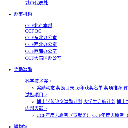
城市代表处
办事机构
CCF北京本部
CCF BC
CCF东北办公室
CCF西北办公室
CCF西南办公室
CCF大湾区办公室
奖励激励
科学技术奖
>
奖励动态
奖励目录
历年获奖名单
奖项推荐
评
激励项目
>
博士学位论文激励计划
大学生启航计划
博士
内部表彰
>
CCF年度志愿者（贡献类）
CCF年度志愿者
博物馆