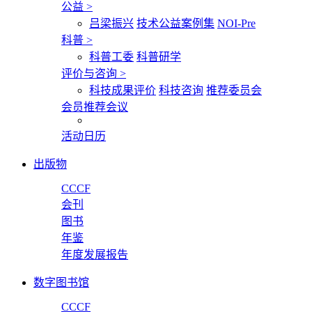
公益
>
吕梁振兴
技术公益案例集
NOI-Pre
科普
>
科普工委
科普研学
评价与咨询
>
科技成果评价
科技咨询
推荐委员会
会员推荐会议
活动日历
出版物
CCCF
会刊
图书
年鉴
年度发展报告
数字图书馆
CCCF