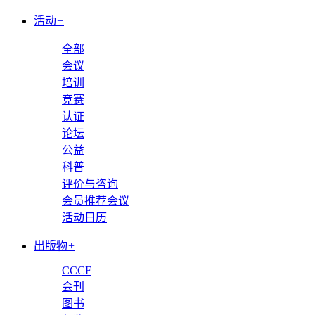
活动
+
全部
会议
培训
竞赛
认证
论坛
公益
科普
评价与咨询
会员推荐会议
活动日历
出版物
+
CCCF
会刊
图书