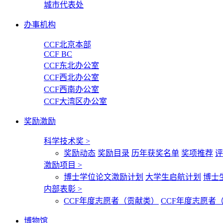
城市代表处
办事机构
CCF北京本部
CCF BC
CCF东北办公室
CCF西北办公室
CCF西南办公室
CCF大湾区办公室
奖励激励
科学技术奖
>
奖励动态
奖励目录
历年获奖名单
奖项推荐
评
激励项目
>
博士学位论文激励计划
大学生启航计划
博士
内部表彰
>
CCF年度志愿者（贡献类）
CCF年度志愿者
博物馆