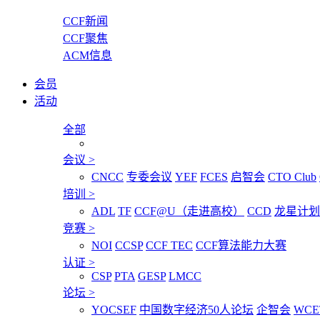
CCF新闻
CCF聚焦
ACM信息
会员
活动
全部
会议
>
CNCC
专委会议
YEF
FCES
启智会
CTO Club
培训
>
ADL
TF
CCF@U（走进高校）
CCD
龙星计划
竞赛
>
NOI
CCSP
CCF TEC
CCF算法能力大赛
认证
>
CSP
PTA
GESP
LMCC
论坛
>
YOCSEF
中国数字经济50人论坛
企智会
WCE