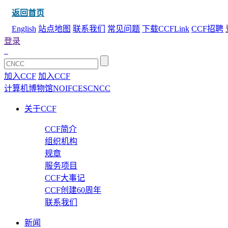
返回首页
English
站点地图
联系我们
常见问题
下载CCFLink
CCF招聘
登录
加入CCF
加入CCF
计算机博物馆
NOI
FCES
CNCC
关于CCF
CCF简介
组织机构
规章
服务项目
CCF大事记
CCF创建60周年
联系我们
新闻