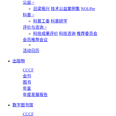
公益
>
吕梁振兴
技术公益案例集
NOI-Pre
科普
>
科普工委
科普研学
评价与咨询
>
科技成果评价
科技咨询
推荐委员会
会员推荐会议
活动日历
出版物
CCCF
会刊
图书
年鉴
年度发展报告
数字图书馆
CCCF