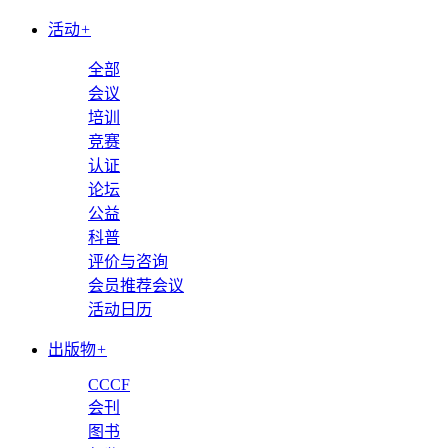
活动
+
全部
会议
培训
竞赛
认证
论坛
公益
科普
评价与咨询
会员推荐会议
活动日历
出版物
+
CCCF
会刊
图书