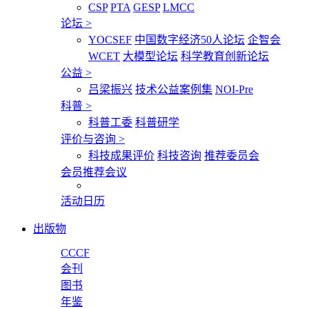
CSP
PTA
GESP
LMCC
论坛
>
YOCSEF
中国数字经济50人论坛
企智会
WCET
大模型论坛
科学教育创新论坛
公益
>
吕梁振兴
技术公益案例集
NOI-Pre
科普
>
科普工委
科普研学
评价与咨询
>
科技成果评价
科技咨询
推荐委员会
会员推荐会议
活动日历
出版物
CCCF
会刊
图书
年鉴