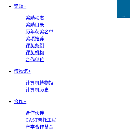
奖励
+
奖励动态
CCFLink下载
奖励目录
历年获奖名单
奖项推荐
评奖条例
评奖机构
合作单位
博物馆
+
计算机博物馆
计算机历史
合作
+
合作伙伴
CAST青托工程
产学合作基金