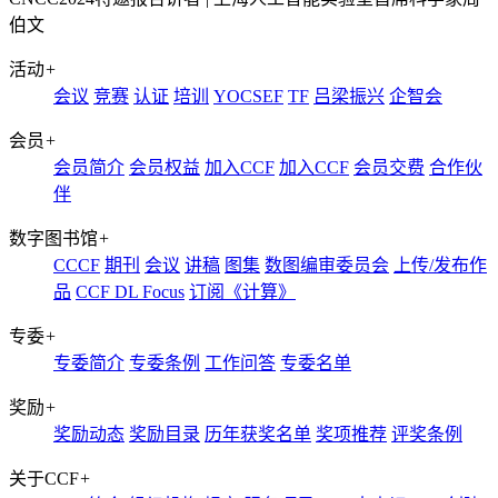
伯文
活动
+
会议
竞赛
认证
培训
YOCSEF
TF
吕梁振兴
企智会
会员
+
会员简介
会员权益
加入CCF
加入CCF
会员交费
合作伙
伴
数字图书馆
+
CCCF
期刊
会议
讲稿
图集
数图编审委员会
上传/发布作
品
CCF DL Focus
订阅《计算》
专委
+
专委简介
专委条例
工作问答
专委名单
奖励
+
奖励动态
奖励目录
历年获奖名单
奖项推荐
评奖条例
关于CCF
+