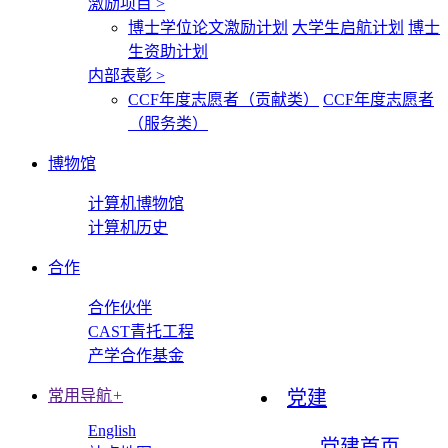
激励项目
>
博士学位论文激励计划
大学生启航计划
博士
生资助计划
内部表彰
>
CCF年度志愿者（贡献类）
CCF年度志愿者
（服务类）
博物馆
计算机博物馆
计算机历史
合作
合作伙伴
CAST青托工程
产学合作基金
常用导航
+
党建
English
党建首页