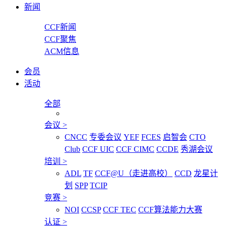
新闻
CCF新闻
CCF聚焦
ACM信息
会员
活动
全部
会议
>
CNCC
专委会议
YEF
FCES
启智会
CTO
Club
CCF UIC
CCF CIMC
CCDE
秀湖会议
培训
>
ADL
TF
CCF@U（走进高校）
CCD
龙星计
划
SPP
TCIP
竞赛
>
NOI
CCSP
CCF TEC
CCF算法能力大赛
认证
>