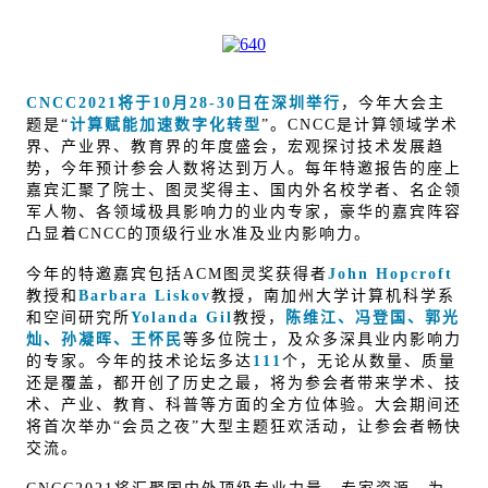
CNCC2021将于10月28-30日在深圳举行
，今年大会主
题是“
计算赋能加速数字化转型
”。CNCC是计算领域学术
界、产业界、教育界的年度盛会，宏观探讨技术发展趋
势，今年预计参会人数将达到万人。每年特邀报告的座上
嘉宾汇聚了院士、图灵奖得主、国内外名校学者、名企领
军人物、各领域极具影响力的业内专家，豪华的嘉宾阵容
凸显着CNCC的顶级行业水准及业内影响力。
今年的特邀嘉宾包括ACM图灵奖获得者
John Hopcroft
教授和
Barbara Liskov
教授，南加州大学计算机科学系
和空间研究所
Yolanda Gil
教授，
陈维江、冯登国、郭光
灿、孙凝晖、王怀民
等多位院士，及众多深具业内影响力
的专家。今年的技术论坛多达
111
个，无论从数量、质量
还是覆盖，都开创了历史之最，将为参会者带来学术、技
术、产业、教育、科普等方面的全方位体验。大会期间还
将首次举办“会员之夜”大型主题狂欢活动，让参会者畅快
交流。