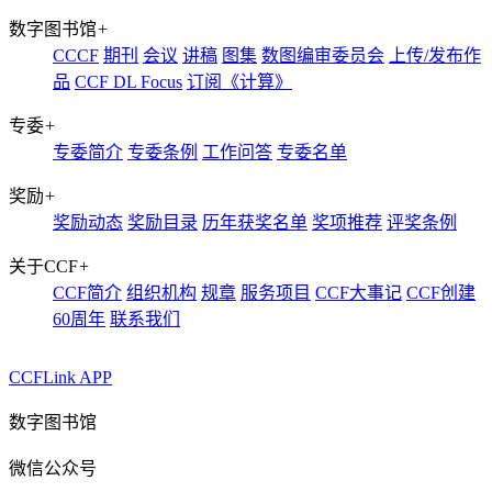
数字图书馆
+
CCCF
期刊
会议
讲稿
图集
数图编审委员会
上传/发布作
品
CCF DL Focus
订阅《计算》
专委
+
专委简介
专委条例
工作问答
专委名单
奖励
+
奖励动态
奖励目录
历年获奖名单
奖项推荐
评奖条例
关于CCF
+
CCF简介
组织机构
规章
服务项目
CCF大事记
CCF创建
60周年
联系我们
CCFLink APP
数字图书馆
微信公众号