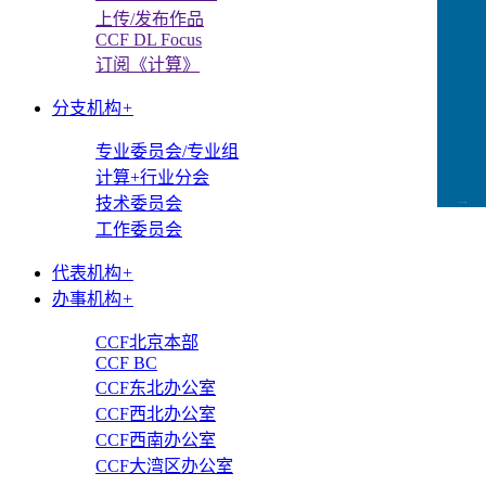
上传/发布作品
CCF DL Focus
订阅《计算》
分支机构
+
专业委员会/专业组
计算+行业分会
技术委员会
CCFLink下载
工作委员会
代表机构
+
办事机构
+
CCF北京本部
CCF BC
CCF东北办公室
CCF西北办公室
CCF西南办公室
CCF大湾区办公室