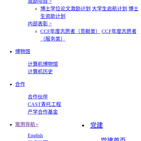
激励项目
>
博士学位论文激励计划
大学生启航计划
博士
生资助计划
内部表彰
>
CCF年度志愿者（贡献类）
CCF年度志愿者
（服务类）
博物馆
计算机博物馆
计算机历史
合作
合作伙伴
CAST青托工程
产学合作基金
常用导航
+
党建
English
党建首页