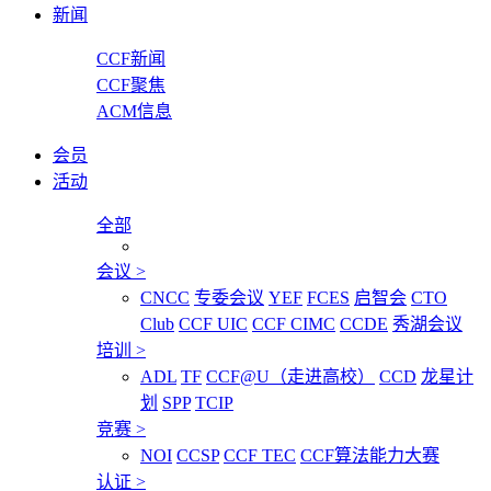
新闻
CCF新闻
CCF聚焦
ACM信息
会员
活动
全部
会议
>
CNCC
专委会议
YEF
FCES
启智会
CTO
Club
CCF UIC
CCF CIMC
CCDE
秀湖会议
培训
>
ADL
TF
CCF@U（走进高校）
CCD
龙星计
划
SPP
TCIP
竞赛
>
NOI
CCSP
CCF TEC
CCF算法能力大赛
认证
>