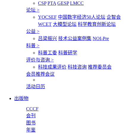
CSP
PTA
GESP
LMCC
论坛
>
YOCSEF
中国数字经济50人论坛
企智会
WCET
大模型论坛
科学教育创新论坛
公益
>
吕梁振兴
技术公益案例集
NOI-Pre
科普
>
科普工委
科普研学
评价与咨询
>
科技成果评价
科技咨询
推荐委员会
会员推荐会议
活动日历
出版物
CCCF
会刊
图书
年鉴