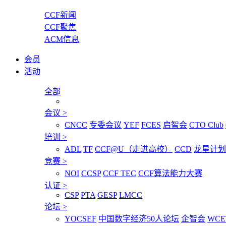
CCF新闻
CCF聚焦
ACM信息
会员
活动
全部
会议
>
CNCC
专委会议
YEF
FCES
启智会
CTO Club
培训
>
ADL
TF
CCF@U（走进高校）
CCD
龙星计划
竞赛
>
NOI
CCSP
CCF TEC
CCF算法能力大赛
认证
>
CSP
PTA
GESP
LMCC
论坛
>
YOCSEF
中国数字经济50人论坛
企智会
WCE