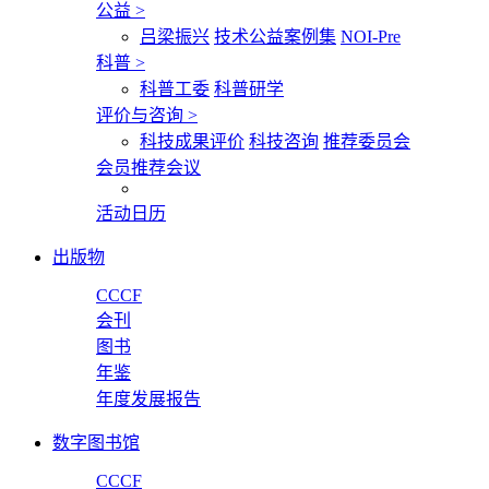
公益
>
吕梁振兴
技术公益案例集
NOI-Pre
科普
>
科普工委
科普研学
评价与咨询
>
科技成果评价
科技咨询
推荐委员会
会员推荐会议
活动日历
出版物
CCCF
会刊
图书
年鉴
年度发展报告
数字图书馆
CCCF