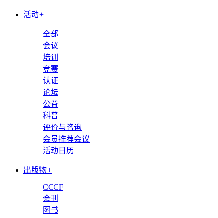
活动
+
全部
会议
培训
竞赛
认证
论坛
公益
科普
评价与咨询
会员推荐会议
活动日历
出版物
+
CCCF
会刊
图书