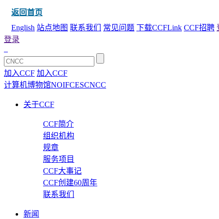
返回首页
English
站点地图
联系我们
常见问题
下载CCFLink
CCF招聘
登录
加入CCF
加入CCF
计算机博物馆
NOI
FCES
CNCC
关于CCF
CCF简介
组织机构
规章
服务项目
CCF大事记
CCF创建60周年
联系我们
新闻