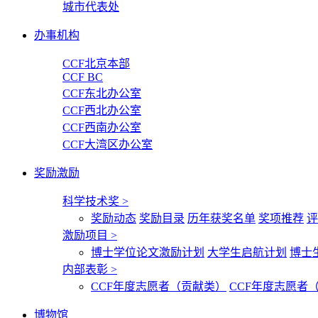
城市代表处
办事机构
CCF北京本部
CCF BC
CCF东北办公室
CCF西北办公室
CCF西南办公室
CCF大湾区办公室
奖励激励
科学技术奖
>
奖励动态
奖励目录
历年获奖名单
奖项推荐
评
激励项目
>
博士学位论文激励计划
大学生启航计划
博士
内部表彰
>
CCF年度志愿者（贡献类）
CCF年度志愿者
博物馆