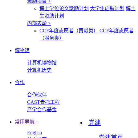
激励项目
>
博士学位论文激励计划
大学生启航计划
博士
生资助计划
内部表彰
>
CCF年度志愿者（贡献类）
CCF年度志愿者
（服务类）
博物馆
计算机博物馆
计算机历史
合作
合作伙伴
CAST青托工程
产学合作基金
常用导航
+
党建
English
党建首页