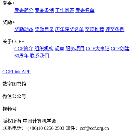
专委
+
专委简介
专委条例
工作问答
专委名单
奖励
+
奖励动态
奖励目录
历年获奖名单
奖项推荐
评奖条例
关于CCF
+
CCF简介
组织机构
规章
服务项目
CCF大事记
CCF创建
60周年
联系我们
CCFLink APP
数字图书馆
微信公众号
视频号
版权所有 中国计算机学会
联系电话： (+86)10 6256 2503 邮件：ccf@ccf.org.cn