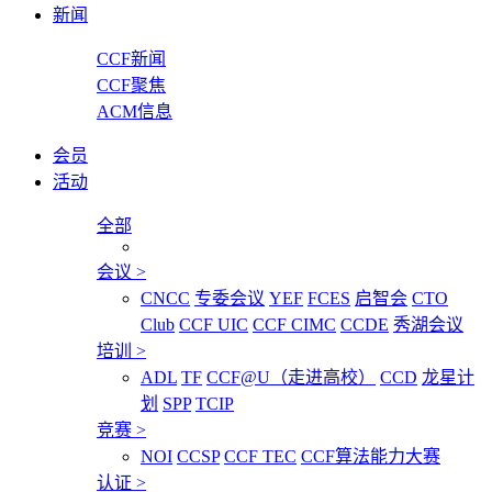
新闻
CCF新闻
CCF聚焦
ACM信息
会员
活动
全部
会议
>
CNCC
专委会议
YEF
FCES
启智会
CTO
Club
CCF UIC
CCF CIMC
CCDE
秀湖会议
培训
>
ADL
TF
CCF@U（走进高校）
CCD
龙星计
划
SPP
TCIP
竞赛
>
NOI
CCSP
CCF TEC
CCF算法能力大赛
认证
>