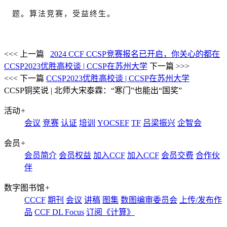
题。算法竞赛，受益终生。
<<< 上一篇
2024 CCF CCSP竞赛报名已开启，你关心的都在
CCSP2023优胜高校谈 | CCSP在苏州大学
下一篇 >>>
<<< 下一篇
CCSP2023优胜高校谈 | CCSP在苏州大学
CCSP铜奖说 | 北师大宋泰霖：“寒门”也能出“国奖”
活动
+
会议
竞赛
认证
培训
YOCSEF
TF
吕梁振兴
企智会
会员
+
会员简介
会员权益
加入CCF
加入CCF
会员交费
合作伙
伴
数字图书馆
+
CCCF
期刊
会议
讲稿
图集
数图编审委员会
上传/发布作
品
CCF DL Focus
订阅《计算》