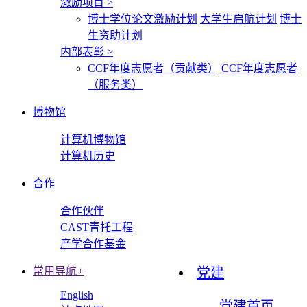
激励项目
>
博士学位论文激励计划
大学生启航计划
博士
生资助计划
内部表彰
>
CCF年度志愿者（贡献类）
CCF年度志愿者
（服务类）
博物馆
计算机博物馆
计算机历史
合作
合作伙伴
CAST青托工程
产学合作基金
常用导航
+
党建
English
党建首页