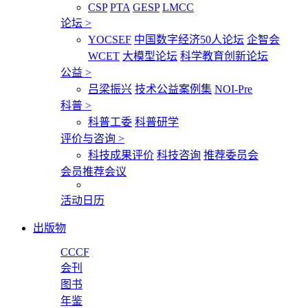
CSP
PTA
GESP
LMCC
论坛
>
YOCSEF
中国数字经济50人论坛
企智会
WCET
大模型论坛
科学教育创新论坛
公益
>
吕梁振兴
技术公益案例集
NOI-Pre
科普
>
科普工委
科普研学
评价与咨询
>
科技成果评价
科技咨询
推荐委员会
会员推荐会议
活动日历
出版物
CCCF
会刊
图书
年鉴