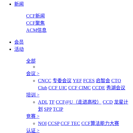
新闻
CCF新闻
CCF聚焦
ACM信息
会员
活动
全部
会议
>
CNCC
专委会议
YEF
FCES
启智会
CTO
Club
CCF UIC
CCF CIMC
CCDE
秀湖会议
培训
>
ADL
TF
CCF@U（走进高校）
CCD
龙星计
划
SPP
TCIP
竞赛
>
NOI
CCSP
CCF TEC
CCF算法能力大赛
认证
>