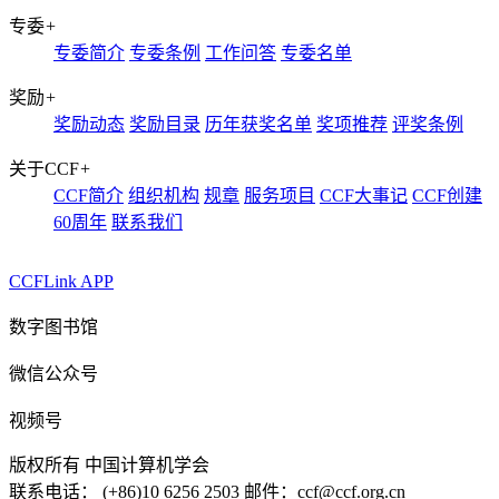
专委
+
专委简介
专委条例
工作问答
专委名单
奖励
+
奖励动态
奖励目录
历年获奖名单
奖项推荐
评奖条例
关于CCF
+
CCF简介
组织机构
规章
服务项目
CCF大事记
CCF创建
60周年
联系我们
CCFLink APP
数字图书馆
微信公众号
视频号
版权所有 中国计算机学会
联系电话： (+86)10 6256 2503 邮件：ccf@ccf.org.cn