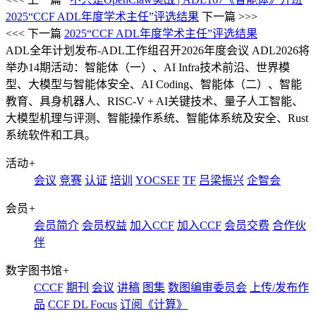
2025“CCF ADL年度学术主任”评选结果
下一篇 >>>
<<< 下一篇
2025“CCF ADL年度学术主任”评选结果
ADL全年计划发布-ADL工作组召开2026年度会议
ADL2026将
举办14期活动：智能体（一）、AI Infra技术前沿、世界模
型、大模型与智能体安全、AI Coding、智能体（二）、智能
教育、具身机器人、RISC-V + AI关键技术、量子人工智能、
大模型机理与评测、智能操作系统、智能体系统及安全、Rust
系统软件和工具。
活动
+
会议
竞赛
认证
培训
YOCSEF
TF
吕梁振兴
企智会
会员
+
会员简介
会员权益
加入CCF
加入CCF
会员交费
合作伙
伴
数字图书馆
+
CCCF
期刊
会议
讲稿
图集
数图编审委员会
上传/发布作
品
CCF DL Focus
订阅《计算》