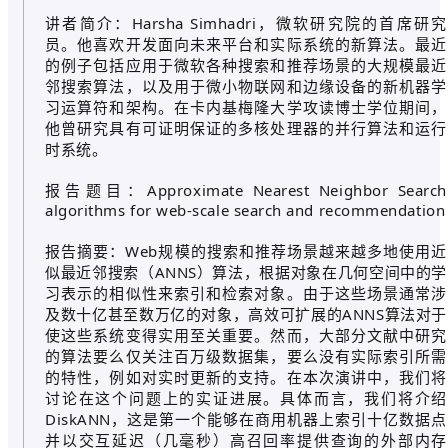
讲者简介：Harsha Simhadri，微软研究院的首席研究
员。他喜欢开发面向未来平台和实际系统的新算法。最近
的例子包括应用于微软各种搜索和推荐场景的大规模最近
邻搜索算法，以及用于微小物联网和边缘设备的新机器学
习运算符和架构。在卡内基梅隆大学攻读博士学位期间，
他曾研究具有可证明保证的多核处理器的并行算法和运行
时系统。
报告题目：Approximate Nearest Neighbor Search
algorithms for web-scale search and recommendation
报告摘要：Web规模的搜索和推荐场景越来越多地使用近
似最近邻搜索（ANNS）算法，根据对象在几何空间中的学
习表示的相似性来索引和检索对象。由于这些场景通常涉
及数十亿甚至数万亿的对象，高效可扩展的ANNS算法对于
使这些系统变得实用至关重要。然而，大部分文献中研究
的算法要么仅关注百万级数据集，要么没有实际索引所需
的特性，例如对实时更新的支持。在本次演讲中，我们将
讨论在这个问题上的实证进展。具体而言，我们将介绍
DiskANN，这是第一个能够在商用机器上索引十亿数据点
并以交互延迟（几毫秒）高召回率提供查询的外部内存