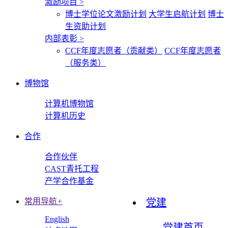
激励项目
>
博士学位论文激励计划
大学生启航计划
博士
生资助计划
内部表彰
>
CCF年度志愿者（贡献类）
CCF年度志愿者
（服务类）
博物馆
计算机博物馆
计算机历史
合作
合作伙伴
CAST青托工程
产学合作基金
常用导航
+
党建
English
党建首页