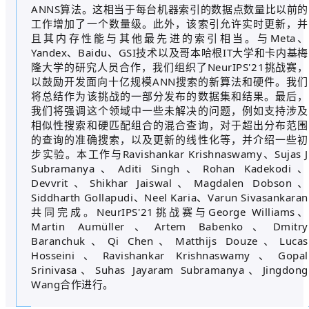
ANNS算法。这相当于每台机器索引的数据点数量比以前的
工作增加了一个数量级。此外，该索引允许实时更新，并
且其内存性能与其他最先进的索引相当。与Meta、
Yandex、Baidu、GSI技术以及哥本哈根IT大学和卡内基梅
隆大学的研究人员合作，我们组织了NeurIPS'21挑战赛，
以鼓励开发面向十亿规模ANN搜索的新算法和硬件。我们
将总结作为该挑战的一部分发布的数据集和结果。最后，
我们将强调这个领域中一些未解决的问题，例如支持涉及
相似性搜索和硬匹配组合的混合查询，对于超出分布范围
的查询的准确搜索，以及更新的线性化等，并介绍一些初
步实验。本工作与Ravishankar Krishnaswamy、Sujas J
Subramanya、Aditi Singh、Rohan Kadekodi、
Devvrit、Shikhar Jaiswal、Magdalen Dobson、
Siddharth Gollapudi、Neel Karia、Varun Sivasankaran
共同完成。NeurIPS'21挑战赛与George Williams、
Martin Aumüller、Artem Babenko、Dmitry
Baranchuk、Qi Chen、Matthijs Douze、Lucas
Hosseini、Ravishankar Krishnaswamy、Gopal
Srinivasa、Suhas Jayaram Subramanya、Jingdong
Wang合作进行。