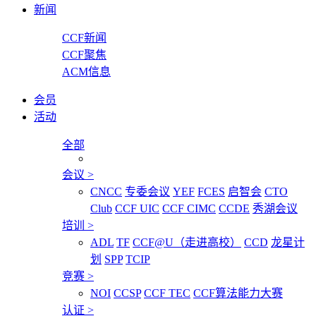
新闻
CCF新闻
CCF聚焦
ACM信息
会员
活动
全部
会议
>
CNCC
专委会议
YEF
FCES
启智会
CTO
Club
CCF UIC
CCF CIMC
CCDE
秀湖会议
培训
>
ADL
TF
CCF@U（走进高校）
CCD
龙星计
划
SPP
TCIP
竞赛
>
NOI
CCSP
CCF TEC
CCF算法能力大赛
认证
>