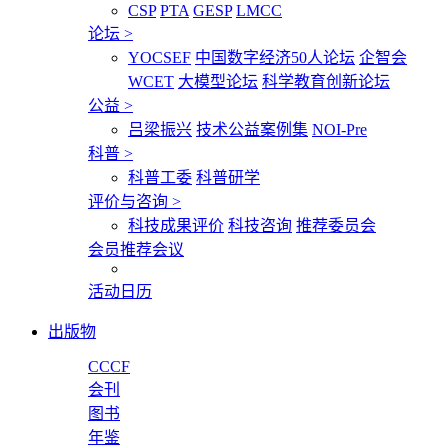
CSP
PTA
GESP
LMCC
论坛
>
YOCSEF
中国数字经济50人论坛
企智会
WCET
大模型论坛
科学教育创新论坛
公益
>
吕梁振兴
技术公益案例集
NOI-Pre
科普
>
科普工委
科普研学
评价与咨询
>
科技成果评价
科技咨询
推荐委员会
会员推荐会议
活动日历
出版物
CCCF
会刊
图书
年鉴