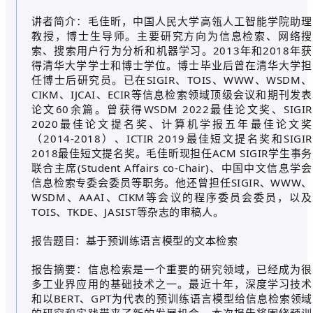
讲者简介：毛佳昕，中国人民大学高瓴人工智能学院助理
教授，博士生导师。主要研究方向为信息检索、网络搜
索、搜索用户行为分析和机器学习。2013年和2018年获
得清华大学学士和博士学位。博士毕业后曾在清华大学担
任博士后研究员。已在SIGIR、TOIS、WWW、WSDM、
CIKM、IJCAI、ECIR等信息检索领域顶级会议和期刊发表
论文60余篇。曾获得WSDM 2022最佳论文奖、SIGIR
2020最佳论文提名奖、计算机学报五年最佳论文奖
（2014-2018）、ICTIR 2019最佳短文提名奖和SIGIR
2018最佳短文提名奖。毛佳昕现担任ACM SIGIR学生事务
联合主席(Student Affairs co-Chair)、中国中文信息学会
信息检索专委会委员等职务。他还曾担任SIGIR、WWW、
WSDM、AAAI、CIKM等会议的程序委员会委员，以及
TOIS、TKDE、JASIST等杂志的审稿人。
报告题目：基于预训练语言模型的文本检索
报告摘要：信息检索是一个重要的研究领域，已经成为很
多工业界应用的基础技术之一。最近十年，深度学习技术
和以BERT、GPT为代表的预训练语言模型给信息检索领域