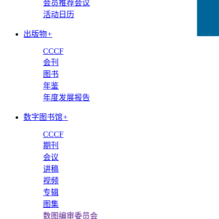
会员推荐会议
活动日历
出版物
+
CCFLink下载
CCCF
会刊
图书
年鉴
年度发展报告
数字图书馆
+
CCCF
期刊
会议
讲稿
视频
专辑
图集
数图编审委员会