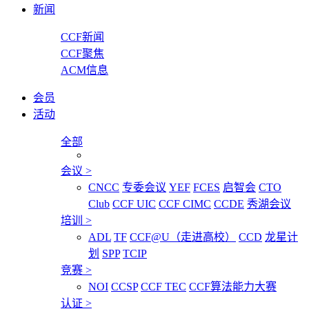
新闻
CCF新闻
CCF聚焦
ACM信息
会员
活动
全部
会议
>
CNCC
专委会议
YEF
FCES
启智会
CTO
Club
CCF UIC
CCF CIMC
CCDE
秀湖会议
培训
>
ADL
TF
CCF@U（走进高校）
CCD
龙星计
划
SPP
TCIP
竞赛
>
NOI
CCSP
CCF TEC
CCF算法能力大赛
认证
>