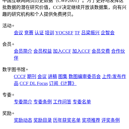
中国互联网网页历史数据（CWP200T）。为了更好地发挥这
批数据的潜在研究价值，CCF决定继续开放该数据集，向有兴
趣的研究机构和个人提供免费拷贝。
活动
+
会议
竞赛
认证
培训
YOCSEF
TF
吕梁振兴
企智会
会员
+
会员简介
会员权益
加入CCF
加入CCF
会员交费
合作伙
伴
数字图书馆
+
CCCF
期刊
会议
讲稿
图集
数图编审委员会
上传/发布作
品
CCF DL Focus
订阅《计算》
专委
+
专委简介
专委条例
工作问答
专委名单
奖励
+
奖励动态
奖励目录
历年获奖名单
奖项推荐
评奖条例