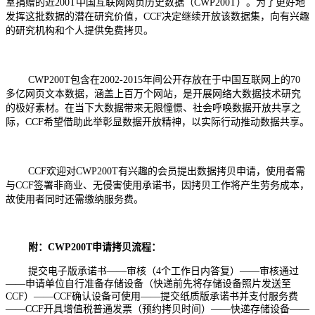
室捐赠的近200T中国互联网网页历史数据（CWP200T）。为了更好地
发挥这批数据的潜在研究价值，CCF决定继续开放该数据集，向有兴趣
的研究机构和个人提供免费拷贝。
CWP200T
包含在2002-2015年间公开存放在于中国互联网上的70
多亿网页文本数据，涵盖上百万个网站，是开展网络大数据技术研究
的极好素材。在当下大数据带来无限憧憬、社会呼唤数据开放共享之
际，CCF希望借助此举彰显数据开放精神，以实际行动推动数据共享。
CCF
欢迎对CWP200T有兴趣的会员提出数据拷贝申请，使用者需
与CCF签署非商业、无侵害使用承诺书，因拷贝工作将产生劳务成本，
故使用者同时还需缴纳服务费。
附：CWP200T申请拷贝流程：
提交电子版承诺书——审核（4个工作日内答复）——审核通过
——申请单位自行准备存储设备（快递前先将存储设备照片发送至
CCF）——CCF确认设备可使用——提交纸质版承诺书并支付服务费
——CCF开具增值税普通发票（预约拷贝时间）——快递存储设备——