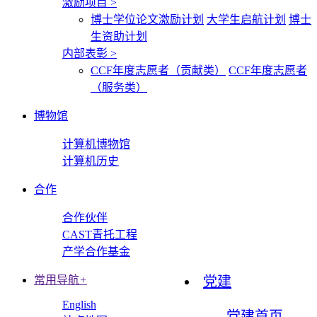
激励项目
>
博士学位论文激励计划
大学生启航计划
博士
生资助计划
内部表彰
>
CCF年度志愿者（贡献类）
CCF年度志愿者
（服务类）
博物馆
计算机博物馆
计算机历史
合作
合作伙伴
CAST青托工程
产学合作基金
常用导航
+
党建
English
党建首页