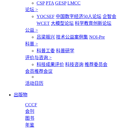
CSP
PTA
GESP
LMCC
论坛
>
YOCSEF
中国数字经济50人论坛
企智会
WCET
大模型论坛
科学教育创新论坛
公益
>
吕梁振兴
技术公益案例集
NOI-Pre
科普
>
科普工委
科普研学
评价与咨询
>
科技成果评价
科技咨询
推荐委员会
会员推荐会议
活动日历
出版物
CCCF
会刊
图书
年鉴