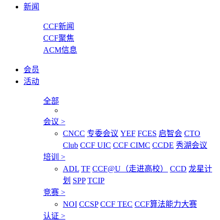
新闻
CCF新闻
CCF聚焦
ACM信息
会员
活动
全部
会议
>
CNCC
专委会议
YEF
FCES
启智会
CTO
Club
CCF UIC
CCF CIMC
CCDE
秀湖会议
培训
>
ADL
TF
CCF@U（走进高校）
CCD
龙星计
划
SPP
TCIP
竞赛
>
NOI
CCSP
CCF TEC
CCF算法能力大赛
认证
>