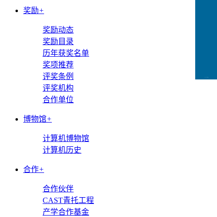
奖励
+
奖励动态
奖励目录
历年获奖名单
奖项推荐
评奖条例
CCFLink下载
评奖机构
合作单位
博物馆
+
计算机博物馆
计算机历史
合作
+
合作伙伴
CAST青托工程
产学合作基金