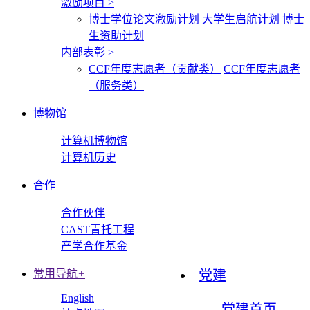
激励项目
>
博士学位论文激励计划
大学生启航计划
博士
生资助计划
内部表彰
>
CCF年度志愿者（贡献类）
CCF年度志愿者
（服务类）
博物馆
计算机博物馆
计算机历史
合作
合作伙伴
CAST青托工程
产学合作基金
常用导航
+
党建
English
党建首页