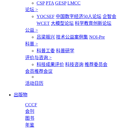
CSP
PTA
GESP
LMCC
论坛
>
YOCSEF
中国数字经济50人论坛
企智会
WCET
大模型论坛
科学教育创新论坛
公益
>
吕梁振兴
技术公益案例集
NOI-Pre
科普
>
科普工委
科普研学
评价与咨询
>
科技成果评价
科技咨询
推荐委员会
会员推荐会议
活动日历
出版物
CCCF
会刊
图书
年鉴