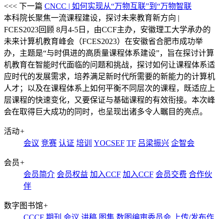
<<< 下一篇
CNCC | 如何实现从“万物互联”到“万物智联
本科院长聚焦一流课程建设，探讨未来教育新方向 |
FCES2023回顾
8月4-5日，由CCF主办，安徽理工大学承办的
未来计算机教育峰会（FCES2023）在安徽省合肥市成功举
办，主题是“与时俱进的高质量课程体系建设”，旨在探讨计算
机教育在智能时代面临的问题和挑战，探讨如何让课程体系适
应时代的发展需求，培养满足新时代所需要的新能力的计算机
人才；以及在课程体系上如何平衡不同层次的课程，既适应上
层课程的快速变化，又要保证与基础课程的有效衔接。本次峰
会在取得巨大成功的同时，也呈现出诸多令人瞩目的亮点。
活动
+
会议
竞赛
认证
培训
YOCSEF
TF
吕梁振兴
企智会
会员
+
会员简介
会员权益
加入CCF
加入CCF
会员交费
合作伙
伴
数字图书馆
+
CCCF
期刊
会议
讲稿
图集
数图编审委员会
上传/发布作