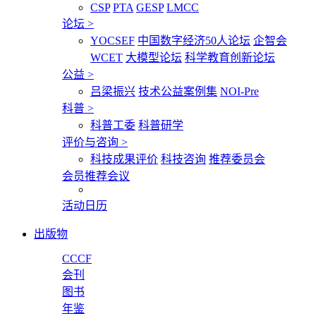
CSP
PTA
GESP
LMCC
论坛
>
YOCSEF
中国数字经济50人论坛
企智会
WCET
大模型论坛
科学教育创新论坛
公益
>
吕梁振兴
技术公益案例集
NOI-Pre
科普
>
科普工委
科普研学
评价与咨询
>
科技成果评价
科技咨询
推荐委员会
会员推荐会议
活动日历
出版物
CCCF
会刊
图书
年鉴