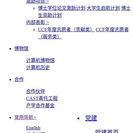
激励项目
>
博士学位论文激励计划
大学生启航计划
博士
生资助计划
内部表彰
>
CCF年度志愿者（贡献类）
CCF年度志愿者
（服务类）
博物馆
计算机博物馆
计算机历史
合作
合作伙伴
CAST青托工程
产学合作基金
常用导航
+
党建
English
党建首页