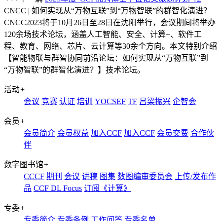
CNCC | 如何实现从“万物互联”到“万物智联”的群智化演进？
CNCC2023将于10月26日至28日在沈阳举行，会议期间将举办
120余场技术论坛，涵盖人工智能、安全、计算+、软件工
程、教育、网络、芯片、云计算等30余个方向。本文特别介绍
【智能物联与群智协同前沿论坛：如何实现从“万物互联”到
“万物智联”的群智化演进？】技术论坛。
活动
+
会议
竞赛
认证
培训
YOCSEF
TF
吕梁振兴
企智会
会员
+
会员简介
会员权益
加入CCF
加入CCF
会员交费
合作伙
伴
数字图书馆
+
CCCF
期刊
会议
讲稿
图集
数图编审委员会
上传/发布作
品
CCF DL Focus
订阅《计算》
专委
+
专委简介
专委条例
工作问答
专委名单