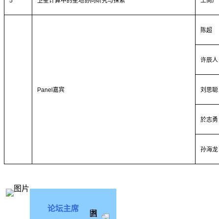
5
卫星计算中的星地协同研究与探索
王尚广
陈超
许辰人
Panel
嘉宾
刘思聪
於志勇
孙海龙
论坛主席