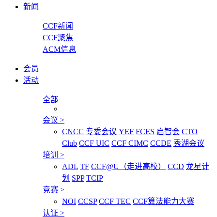
新闻
CCF新闻
CCF聚焦
ACM信息
会员
活动
全部
会议
>
CNCC
专委会议
YEF
FCES
启智会
CTO
Club
CCF UIC
CCF CIMC
CCDE
秀湖会议
培训
>
ADL
TF
CCF@U（走进高校）
CCD
龙星计
划
SPP
TCIP
竞赛
>
NOI
CCSP
CCF TEC
CCF算法能力大赛
认证
>