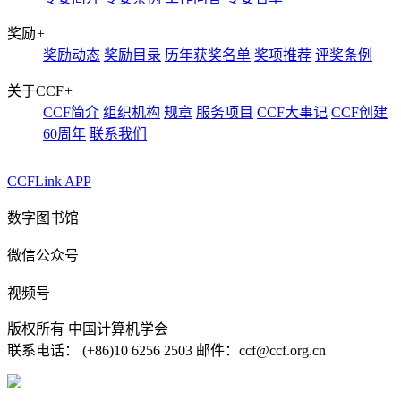
奖励
+
奖励动态
奖励目录
历年获奖名单
奖项推荐
评奖条例
关于CCF
+
CCF简介
组织机构
规章
服务项目
CCF大事记
CCF创建
60周年
联系我们
CCFLink APP
数字图书馆
微信公众号
视频号
版权所有 中国计算机学会
联系电话： (+86)10 6256 2503 邮件：ccf@ccf.org.cn
京公网安备 11010802032778号
京ICP备13000930号-4