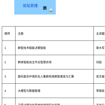
论坛安排
顺序
主题
主讲嘉
1
群智技术赋能决策智能
曾大军
2
群体智能自主作业智慧农场
刘劼
3
面向复杂环境的无人集群系统群智激发与汇聚
吴文峻
4
大模型与数据管理
李国良