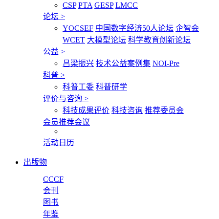
CSP
PTA
GESP
LMCC
论坛
>
YOCSEF
中国数字经济50人论坛
企智会
WCET
大模型论坛
科学教育创新论坛
公益
>
吕梁振兴
技术公益案例集
NOI-Pre
科普
>
科普工委
科普研学
评价与咨询
>
科技成果评价
科技咨询
推荐委员会
会员推荐会议
活动日历
出版物
CCCF
会刊
图书
年鉴