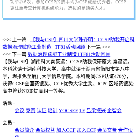
功举办6次，参加CCSP的选手均为CSP成绩优秀者，CCSP
更注重考查计算机系统能力，选拔的是顶尖人才。
<<< 上一篇
【我与CSP】四川大学珠齐明：CCSP助我开启科
数据治理赋能工业制造 | TF81活动回顾
下一篇 >>>
<<< 下一篇
数据治理赋能工业制造 | TF81活动回顾
【我与CSP】湖南科大秦豪远：CCSP助我保研厦大
秦豪远，
本科就读于湖南科技大学，高中就读于湖南省衡阳市第八中
学，现推免至厦门大学信息学院。本科期间CSP认证470分，
获得CCSP全国赛银奖、CCF优秀大学生奖、ICPC区域赛银奖;
高中曾获NOIP提高组一等奖。
活动
+
会议
竞赛
认证
培训
YOCSEF
TF
吕梁振兴
企智会
会员
+
会员简介
会员权益
加入CCF
加入CCF
会员交费
合作伙