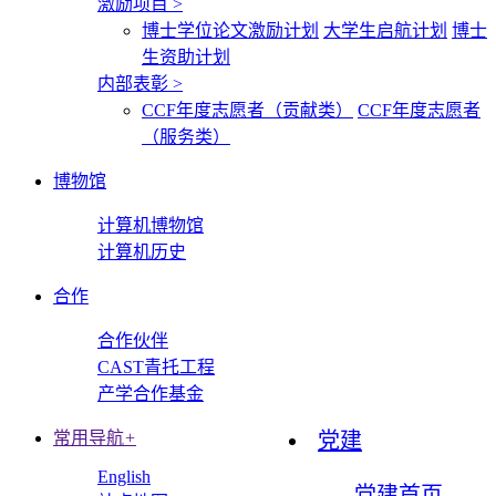
激励项目
>
博士学位论文激励计划
大学生启航计划
博士
生资助计划
内部表彰
>
CCF年度志愿者（贡献类）
CCF年度志愿者
（服务类）
博物馆
计算机博物馆
计算机历史
合作
合作伙伴
CAST青托工程
产学合作基金
常用导航
+
党建
English
党建首页