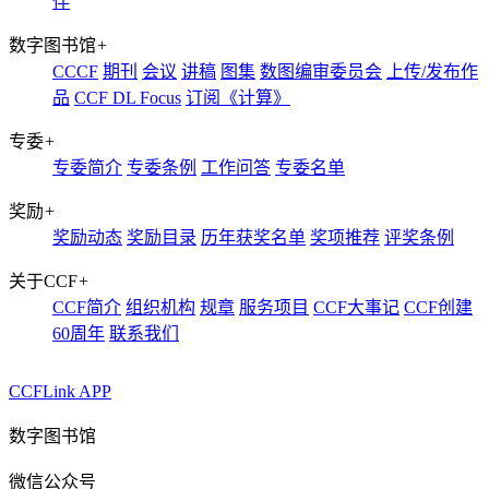
伴
数字图书馆
+
CCCF
期刊
会议
讲稿
图集
数图编审委员会
上传/发布作
品
CCF DL Focus
订阅《计算》
专委
+
专委简介
专委条例
工作问答
专委名单
奖励
+
奖励动态
奖励目录
历年获奖名单
奖项推荐
评奖条例
关于CCF
+
CCF简介
组织机构
规章
服务项目
CCF大事记
CCF创建
60周年
联系我们
CCFLink APP
数字图书馆
微信公众号