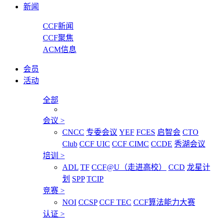
新闻
CCF新闻
CCF聚焦
ACM信息
会员
活动
全部
会议
>
CNCC
专委会议
YEF
FCES
启智会
CTO
Club
CCF UIC
CCF CIMC
CCDE
秀湖会议
培训
>
ADL
TF
CCF@U（走进高校）
CCD
龙星计
划
SPP
TCIP
竞赛
>
NOI
CCSP
CCF TEC
CCF算法能力大赛
认证
>