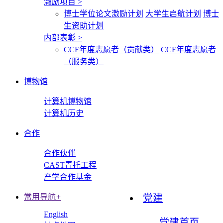
激励项目
>
博士学位论文激励计划
大学生启航计划
博士
生资助计划
内部表彰
>
CCF年度志愿者（贡献类）
CCF年度志愿者
（服务类）
博物馆
计算机博物馆
计算机历史
合作
合作伙伴
CAST青托工程
产学合作基金
常用导航
+
党建
English
党建首页