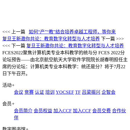
<<< 上一篇
如何“产”“教”结合培养卓越工程师，等你来
复旦王新邀你共论：教育数字化转型与人才培养
下一篇 >>>
<<< 下一篇
复旦王新邀你共论：教育数字化转型与人才培养
FCES2022聚焦计算机类专业本科教学的统与分
FCES 2022分
论坛预告——由北京航空航天大学软件学院院长胡春明担任主
席的分论坛：计算机类专业本科教学：统还是分？将于7月22
日下午召开。
活动
+
会议
竞赛
认证
培训
YOCSEF
TF
吕梁振兴
企智会
会员
+
会员简介
会员权益
加入CCF
加入CCF
会员交费
合作伙
伴
数字图书馆
+