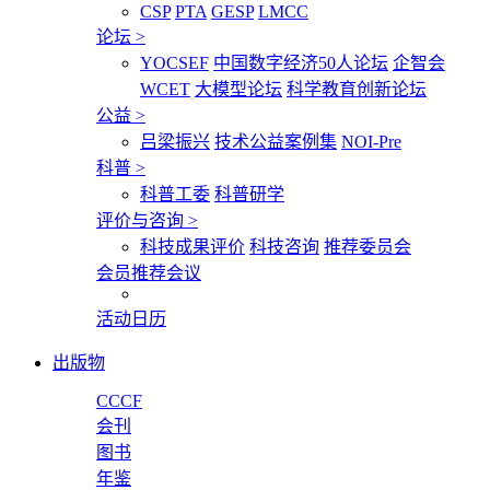
CSP
PTA
GESP
LMCC
论坛
>
YOCSEF
中国数字经济50人论坛
企智会
WCET
大模型论坛
科学教育创新论坛
公益
>
吕梁振兴
技术公益案例集
NOI-Pre
科普
>
科普工委
科普研学
评价与咨询
>
科技成果评价
科技咨询
推荐委员会
会员推荐会议
活动日历
出版物
CCCF
会刊
图书
年鉴