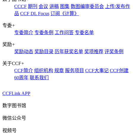
CCCF
期刊
会议
讲稿
图集
数图编审委员会
上传/发布作
品
CCF DL Focus
订阅《计算》
专委
+
专委简介
专委条例
工作问答
专委名单
奖励
+
奖励动态
奖励目录
历年获奖名单
奖项推荐
评奖条例
关于CCF
+
CCF简介
组织机构
规章
服务项目
CCF大事记
CCF创建
60周年
联系我们
CCFLink APP
数字图书馆
微信公众号
视频号