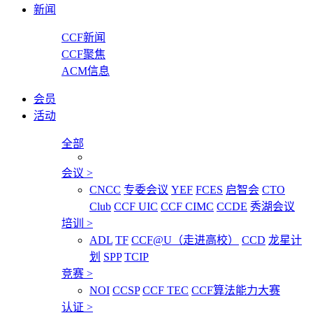
新闻
CCF新闻
CCF聚焦
ACM信息
会员
活动
全部
会议
>
CNCC
专委会议
YEF
FCES
启智会
CTO
Club
CCF UIC
CCF CIMC
CCDE
秀湖会议
培训
>
ADL
TF
CCF@U（走进高校）
CCD
龙星计
划
SPP
TCIP
竞赛
>
NOI
CCSP
CCF TEC
CCF算法能力大赛
认证
>