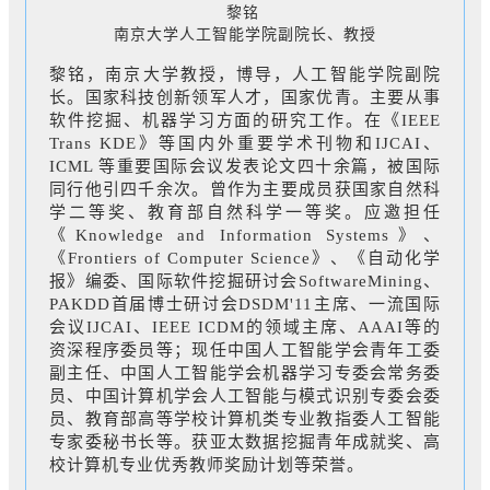
黎铭
南京大学人工智能学院副院长、教授
黎铭，南京大学教授，博导，人工智能学院副院
长。国家科技创新领军人才，国家优青。主要从事
软件挖掘、机器学习方面的研究工作。在《IEEE
Trans KDE》等国内外重要学术刊物和IJCAI、
ICML 等重要国际会议发表论文四十余篇，被国际
同行他引四千余次。曾作为主要成员获国家自然科
学二等奖、教育部自然科学一等奖。应邀担任
《Knowledge and Information Systems》、
《Frontiers of Computer Science》、《自动化学
报》编委、国际软件挖掘研讨会SoftwareMining、
PAKDD首届博士研讨会DSDM'11主席、一流国际
会议IJCAI、IEEE ICDM的领域主席、AAAI等的
资深程序委员等；现任中国人工智能学会青年工委
副主任、中国人工智能学会机器学习专委会常务委
员、中国计算机学会人工智能与模式识别专委会委
员、教育部高等学校计算机类专业教指委人工智能
专家委秘书长等。获亚太数据挖掘青年成就奖、高
校计算机专业优秀教师奖励计划等荣誉。