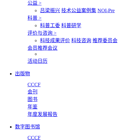
公益
>
吕梁振兴
技术公益案例集
NOI-Pre
科普
>
科普工委
科普研学
评价与咨询
>
科技成果评价
科技咨询
推荐委员会
会员推荐会议
活动日历
出版物
CCCF
会刊
图书
年鉴
年度发展报告
数字图书馆
CCCF