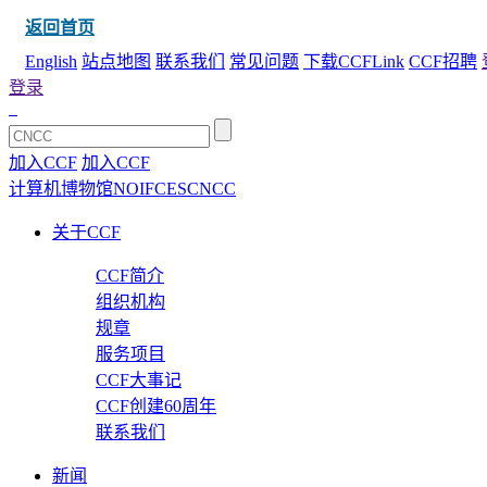
返回首页
English
站点地图
联系我们
常见问题
下载CCFLink
CCF招聘
登录
加入CCF
加入CCF
计算机博物馆
NOI
FCES
CNCC
关于CCF
CCF简介
组织机构
规章
服务项目
CCF大事记
CCF创建60周年
联系我们
新闻