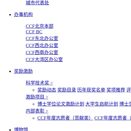
城市代表处
办事机构
CCF北京本部
CCF BC
CCF东北办公室
CCF西北办公室
CCF西南办公室
CCF大湾区办公室
奖励激励
科学技术奖
>
奖励动态
奖励目录
历年获奖名单
奖项推荐
评
激励项目
>
博士学位论文激励计划
大学生启航计划
博士
内部表彰
>
CCF年度志愿者（贡献类）
CCF年度志愿者
博物馆