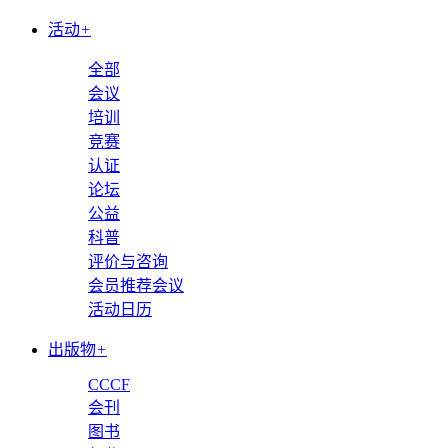
活动
+
全部
会议
培训
竞赛
认证
论坛
公益
科普
评价与咨询
会员推荐会议
活动日历
出版物
+
CCCF
会刊
图书