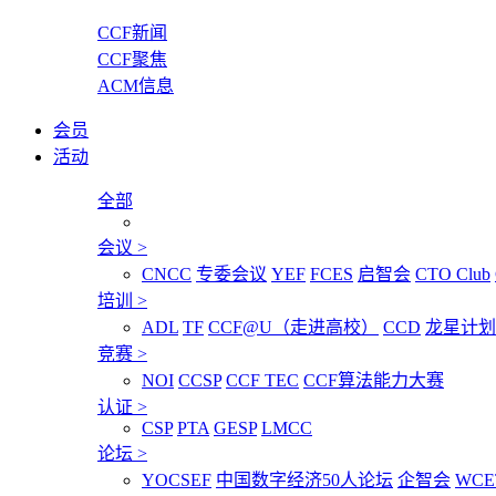
CCF新闻
CCF聚焦
ACM信息
会员
活动
全部
会议
>
CNCC
专委会议
YEF
FCES
启智会
CTO Club
培训
>
ADL
TF
CCF@U（走进高校）
CCD
龙星计划
竞赛
>
NOI
CCSP
CCF TEC
CCF算法能力大赛
认证
>
CSP
PTA
GESP
LMCC
论坛
>
YOCSEF
中国数字经济50人论坛
企智会
WCE