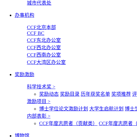
城市代表处
办事机构
CCF北京本部
CCF BC
CCF东北办公室
CCF西北办公室
CCF西南办公室
CCF大湾区办公室
奖励激励
科学技术奖
>
奖励动态
奖励目录
历年获奖名单
奖项推荐
评
激励项目
>
博士学位论文激励计划
大学生启航计划
博士
内部表彰
>
CCF年度志愿者（贡献类）
CCF年度志愿者
博物馆