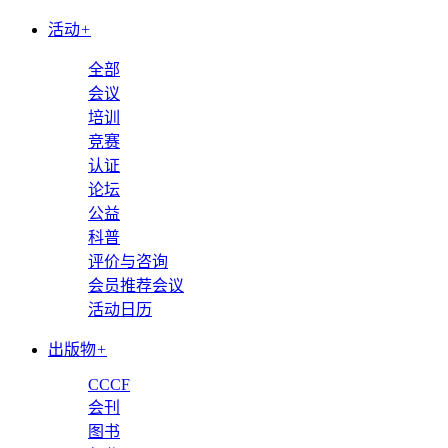
活动
+
全部
会议
培训
竞赛
认证
论坛
公益
科普
评价与咨询
会员推荐会议
活动日历
出版物
+
CCCF
会刊
图书