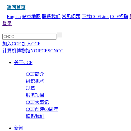
返回首页
English
站点地图
联系我们
常见问题
下载CCFLink
CCF招聘
登录
加入CCF
加入CCF
计算机博物馆
NOI
FCES
CNCC
关于CCF
CCF简介
组织机构
规章
服务项目
CCF大事记
CCF创建60周年
联系我们
新闻