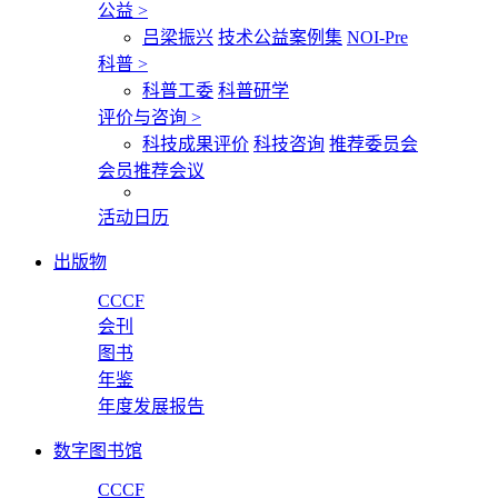
公益
>
吕梁振兴
技术公益案例集
NOI-Pre
科普
>
科普工委
科普研学
评价与咨询
>
科技成果评价
科技咨询
推荐委员会
会员推荐会议
活动日历
出版物
CCCF
会刊
图书
年鉴
年度发展报告
数字图书馆
CCCF