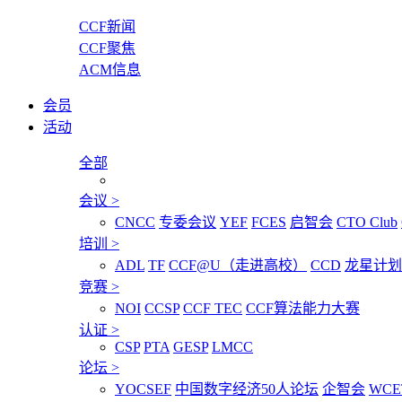
CCF新闻
CCF聚焦
ACM信息
会员
活动
全部
会议
>
CNCC
专委会议
YEF
FCES
启智会
CTO Club
培训
>
ADL
TF
CCF@U（走进高校）
CCD
龙星计划
竞赛
>
NOI
CCSP
CCF TEC
CCF算法能力大赛
认证
>
CSP
PTA
GESP
LMCC
论坛
>
YOCSEF
中国数字经济50人论坛
企智会
WCE