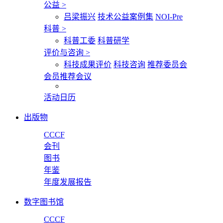
公益
>
吕梁振兴
技术公益案例集
NOI-Pre
科普
>
科普工委
科普研学
评价与咨询
>
科技成果评价
科技咨询
推荐委员会
会员推荐会议
活动日历
出版物
CCCF
会刊
图书
年鉴
年度发展报告
数字图书馆
CCCF