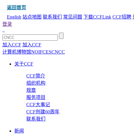
返回首页
English
站点地图
联系我们
常见问题
下载CCFLink
CCF招聘
登录
加入CCF
加入CCF
计算机博物馆
NOI
FCES
CNCC
关于CCF
CCF简介
组织机构
规章
服务项目
CCF大事记
CCF创建60周年
联系我们
新闻