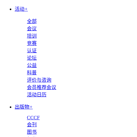
活动
+
全部
会议
培训
竞赛
认证
论坛
公益
科普
评价与咨询
会员推荐会议
活动日历
出版物
+
CCCF
会刊
图书