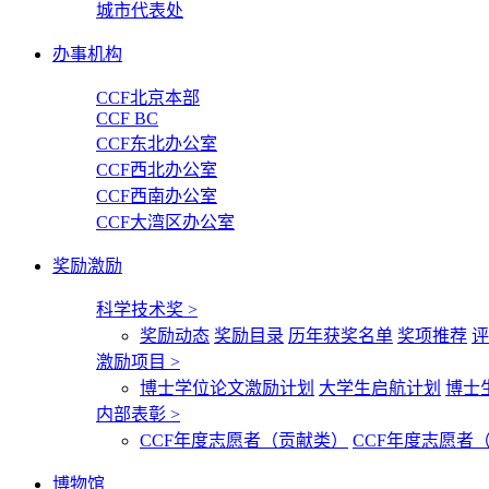
城市代表处
办事机构
CCF北京本部
CCF BC
CCF东北办公室
CCF西北办公室
CCF西南办公室
CCF大湾区办公室
奖励激励
科学技术奖
>
奖励动态
奖励目录
历年获奖名单
奖项推荐
评
激励项目
>
博士学位论文激励计划
大学生启航计划
博士
内部表彰
>
CCF年度志愿者（贡献类）
CCF年度志愿者
博物馆