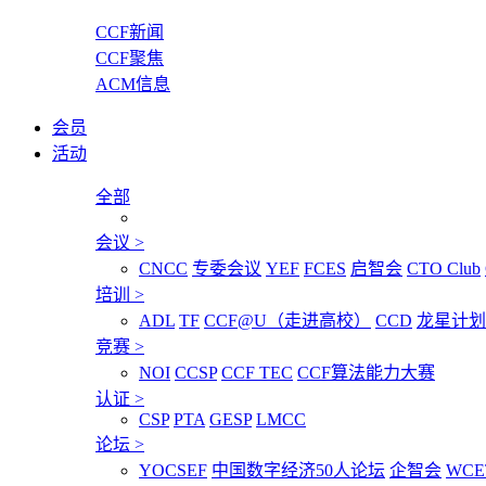
CCF新闻
CCF聚焦
ACM信息
会员
活动
全部
会议
>
CNCC
专委会议
YEF
FCES
启智会
CTO Club
培训
>
ADL
TF
CCF@U（走进高校）
CCD
龙星计划
竞赛
>
NOI
CCSP
CCF TEC
CCF算法能力大赛
认证
>
CSP
PTA
GESP
LMCC
论坛
>
YOCSEF
中国数字经济50人论坛
企智会
WCE