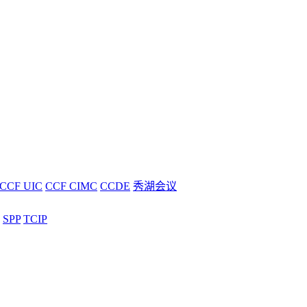
CCF UIC
CCF CIMC
CCDE
秀湖会议
SPP
TCIP