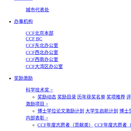
城市代表处
办事机构
CCF北京本部
CCF BC
CCF东北办公室
CCF西北办公室
CCF西南办公室
CCF大湾区办公室
奖励激励
科学技术奖
>
奖励动态
奖励目录
历年获奖名单
奖项推荐
评
激励项目
>
博士学位论文激励计划
大学生启航计划
博士
内部表彰
>
CCF年度志愿者（贡献类）
CCF年度志愿者