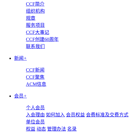
CCF简介
组织机构
规章
服务项目
CCF大事记
CCF创建60周年
联系我们
新闻
+
CCF新闻
CCF聚焦
ACM信息
会员
+
个人会员
入会理由
如何加入
会员权益
会费标准及交费方式
单位会员
权益
动态
管理办法
名录