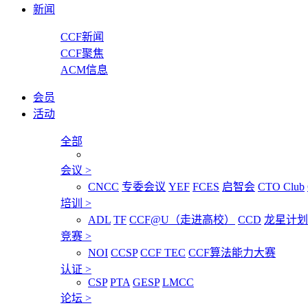
新闻
CCF新闻
CCF聚焦
ACM信息
会员
活动
全部
会议
>
CNCC
专委会议
YEF
FCES
启智会
CTO Club
培训
>
ADL
TF
CCF@U（走进高校）
CCD
龙星计划
竞赛
>
NOI
CCSP
CCF TEC
CCF算法能力大赛
认证
>
CSP
PTA
GESP
LMCC
论坛
>