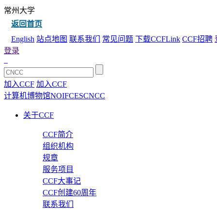
常州大学
返回首页
English
站点地图
联系我们
常见问题
下载CCFLink
CCF招聘
登录
加入CCF
加入CCF
计算机博物馆
NOI
FCES
CNCC
关于CCF
CCF简介
组织机构
规章
服务项目
CCF大事记
CCF创建60周年
联系我们