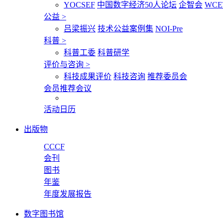
YOCSEF
中国数字经济50人论坛
企智会
WCE
公益
>
吕梁振兴
技术公益案例集
NOI-Pre
科普
>
科普工委
科普研学
评价与咨询
>
科技成果评价
科技咨询
推荐委员会
会员推荐会议
活动日历
出版物
CCCF
会刊
图书
年鉴
年度发展报告
数字图书馆