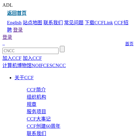
ADL
返回首页
English
站点地图
联系我们
常见问题
下载CCFLink
CCF招
聘
登录
登录
首页
加入CCF
加入CCF
计算机博物馆
NOI
FCES
CNCC
关于CCF
CCF简介
组织机构
规章
服务项目
CCF大事记
CCF创建60周年
联系我们