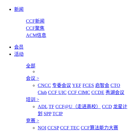
新闻
CCF新闻
CCF聚焦
ACM信息
会员
活动
全部
会议
>
CNCC
专委会议
YEF
FCES
启智会
CTO
Club
CCF UIC
CCF CIMC
CCDE
秀湖会议
培训
>
ADL
TF
CCF@U（走进高校）
CCD
龙星计
划
SPP
TCIP
竞赛
>
NOI
CCSP
CCF TEC
CCF算法能力大赛