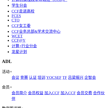
学生分会
CCF走进高校
FCES
CTO
CCF女工委
CCF业务总部&学术交流中心
WCET
CCF@Y
计算+行业分会
龙星计划
ADL
活动
+
会议
竞赛
认证
培训
YOCSEF
TF
吕梁振兴
企智会
会员
+
会员简介
会员权益
加入CCF
加入CCF
会员交费
合作伙
伴