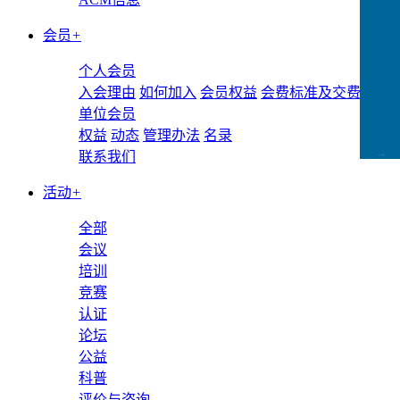
会员
+
个人会员
入会理由
如何加入
会员权益
会费标准及交费方式
单位会员
权益
动态
管理办法
名录
联系我们
CCFLink下载
活动
+
全部
会议
培训
竞赛
认证
论坛
公益
科普
评价与咨询