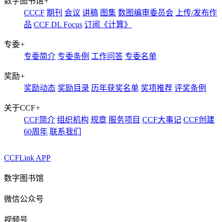
数字图书馆
+
CCCF
期刊
会议
讲稿
图集
数图编审委员会
上传/发布作
品
CCF DL Focus
订阅《计算》
专委
+
专委简介
专委条例
工作问答
专委名单
奖励
+
奖励动态
奖励目录
历年获奖名单
奖项推荐
评奖条例
关于CCF
+
CCF简介
组织机构
规章
服务项目
CCF大事记
CCF创建
60周年
联系我们
CCFLink APP
数字图书馆
微信公众号
视频号