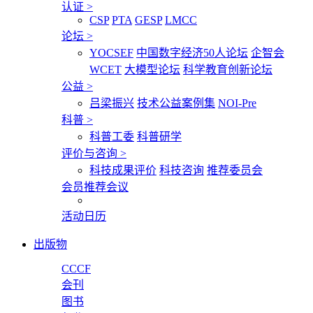
认证
>
CSP
PTA
GESP
LMCC
论坛
>
YOCSEF
中国数字经济50人论坛
企智会
WCET
大模型论坛
科学教育创新论坛
公益
>
吕梁振兴
技术公益案例集
NOI-Pre
科普
>
科普工委
科普研学
评价与咨询
>
科技成果评价
科技咨询
推荐委员会
会员推荐会议
活动日历
出版物
CCCF
会刊
图书