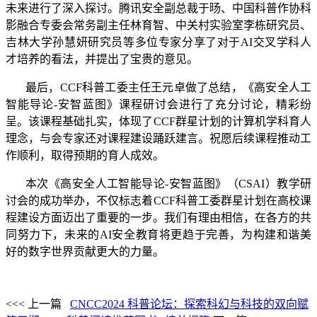
未来进行了深入探讨。腾讯安全副总裁于旸、中国科普作协科
影融合专委会常务副主任林育智、中关村实验室李栋研究员、
吉林大学孙慧妍研究员等多位专家分享了对于AI交叉学科人
才培养的看法，并提出了宝贵的意见。
最后，CCF科普工委主任王元卓做了总结，《高安全人工
智能导论-安智蓝图》课程研讨会进行了充分讨论，
精彩纷
呈。该课程基础扎实，体现了CCF群星计划的计算机学科育人
理念，与会专家还对课程建设踊跃建言。祝愿后续课程推动工
作顺利，取得预期的育人成效。
本次《高安全人工智能导论-安智蓝图》（CSAI）教学研
讨会的成功举办，不仅标志着CCF科普工委群星计划在高校课
程建设方面迈出了重要的一步。我们有理由相信，在各方的共
同努力下，未来的AI安全教育将更趋于完善，为构建和谐美
好的数字世界贡献更大的力量。
<<< 上一篇
CNCC2024 科普论坛：探索科幻与科技的双向赋