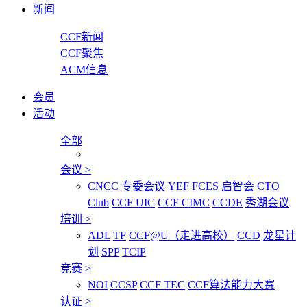
新闻
CCF新闻
CCF聚焦
ACM信息
会员
活动
全部
会议
>
CNCC
专委会议
YEF
FCES
启智会
CTO
Club
CCF UIC
CCF CIMC
CCDE
秀湖会议
培训
>
ADL
TF
CCF@U（走进高校）
CCD
龙星计
划
SPP
TCIP
竞赛
>
NOI
CCSP
CCF TEC
CCF算法能力大赛
认证
>