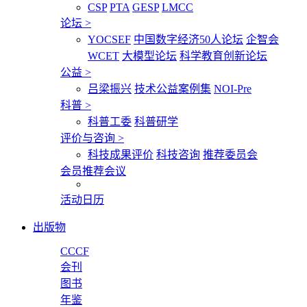
CSP
PTA
GESP
LMCC
论坛
>
YOCSEF
中国数字经济50人论坛
企智会
WCET
大模型论坛
科学教育创新论坛
公益
>
吕梁振兴
技术公益案例集
NOI-Pre
科普
>
科普工委
科普研学
评价与咨询
>
科技成果评价
科技咨询
推荐委员会
会员推荐会议
活动日历
出版物
CCCF
会刊
图书
年鉴