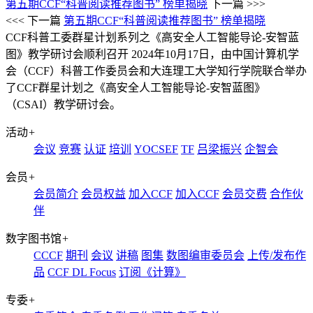
第五期CCF“科普阅读推荐图书” 榜单揭晓
下一篇 >>>
<<< 下一篇
第五期CCF“科普阅读推荐图书” 榜单揭晓
CCF科普工委群星计划系列之《高安全人工智能导论-安智蓝
图》教学研讨会顺利召开
2024年10月17日，由中国计算机学
会（CCF）科普工作委员会和大连理工大学知行学院联合举办
了CCF群星计划之《高安全人工智能导论-安智蓝图》
（CSAI）教学研讨会。
活动
+
会议
竞赛
认证
培训
YOCSEF
TF
吕梁振兴
企智会
会员
+
会员简介
会员权益
加入CCF
加入CCF
会员交费
合作伙
伴
数字图书馆
+
CCCF
期刊
会议
讲稿
图集
数图编审委员会
上传/发布作
品
CCF DL Focus
订阅《计算》
专委
+