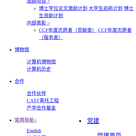
激励项目
>
博士学位论文激励计划
大学生启航计划
博士
生资助计划
内部表彰
>
CCF年度志愿者（贡献类）
CCF年度志愿者
（服务类）
博物馆
计算机博物馆
计算机历史
合作
合作伙伴
CAST青托工程
产学合作基金
常用导航
+
党建
English
党建首页