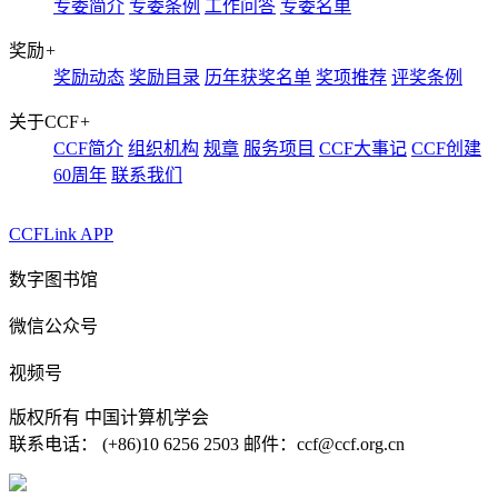
专委简介
专委条例
工作问答
专委名单
奖励
+
奖励动态
奖励目录
历年获奖名单
奖项推荐
评奖条例
关于CCF
+
CCF简介
组织机构
规章
服务项目
CCF大事记
CCF创建
60周年
联系我们
CCFLink APP
数字图书馆
微信公众号
视频号
版权所有 中国计算机学会
联系电话： (+86)10 6256 2503 邮件：ccf@ccf.org.cn
京公网安备 11010802032778号
京ICP备13000930号-4