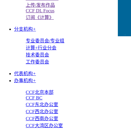
上传/发布作品
CCF DL Focus
订阅《计算》
分支机构
+
CCFLink下载
专业委员会/专业组
计算+行业分会
技术委员会
工作委员会
代表机构
+
办事机构
+
CCF北京本部
CCF BC
CCF东北办公室
CCF西北办公室
CCF西南办公室
CCF大湾区办公室